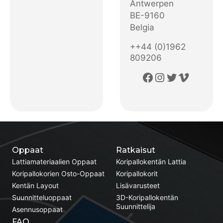
Antwerpen
BE-9160
Belgia
++44 (0)1962
809206
Facebook
Instagram
Twitter
Vimeo
Oppaat
Ratkaisut
Lattiamateriaalien Oppaat
Koripallokentän Lattia
Koripallokorien Osto-Oppaat
Koripallokorit
Kentän Layout
Lisävarusteet
Suunnitteluoppaat
3D-Koripallokentän
Suunnittelija
Asennusoppaat
FAQ