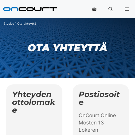
Siirry
Va
sisältöön
Etusivu
"
Ota yhteyttä
OTA YHTEYTTÄ
Yhteyden
Postiosoit
Ottolomak
E
E
OnCourt Online
Mosten 13
Lokeren