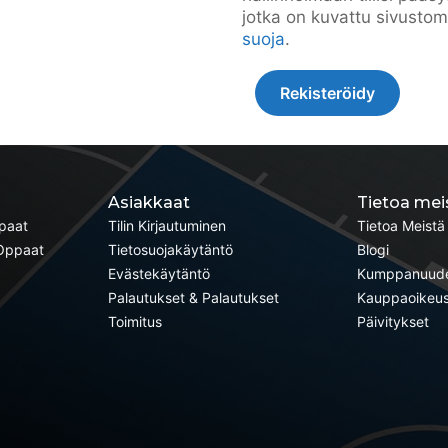
jotka on kuvattu sivusto
suoja
.
Rekisteröidy
Asiakkaat
Tietoa mei
ppaat
Tilin Kirjautuminen
Tietoa Meistä
-Oppaat
Tietosuojakäytäntö
Blogi
Evästekäytäntö
Kumppanuud
Palautukset & Palautukset
Kauppaoikeu
Toimitus
Päivitykset