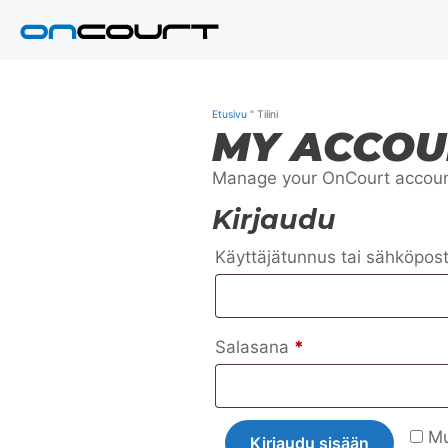
Siirry
sisältöön
Etusivu
"
Tilini
MY ACCOU
Manage your OnCourt accou
Kirjaudu
Käyttäjätunnus tai sähköpos
Vaaditaan
Salasana
*
Mu
Kirjaudu sisään