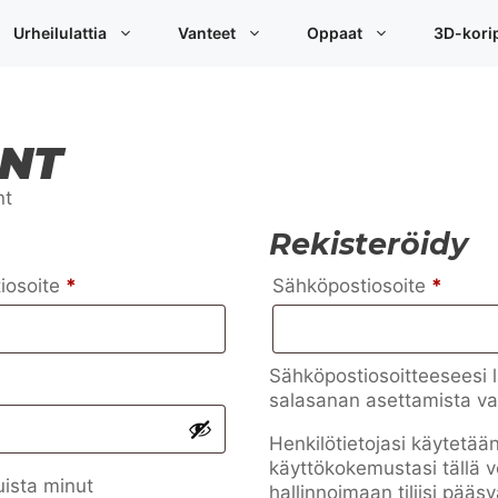
Urheilulattia
Vanteet
Oppaat
3D-korip
NT
nt
Rekisteröidy
Vaaditaan
Vaadi
tiosoite
*
Sähköpostiosoite
*
Sähköpostiosoitteeseesi 
salasanan asettamista va
Henkilötietojasi käytetä
käyttökokemustasi tällä v
ista minut
hallinnoimaan tiliisi pääsy