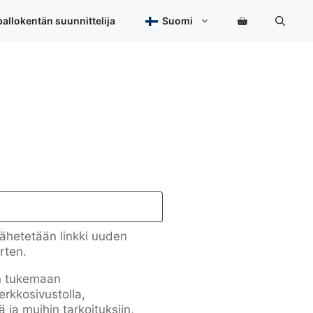
allokentän suunnittelija
Suomi
taan
lähetetään linkki uuden
rten.
än tukemaan
erkkosivustolla,
ä ja muihin tarkoituksiin,