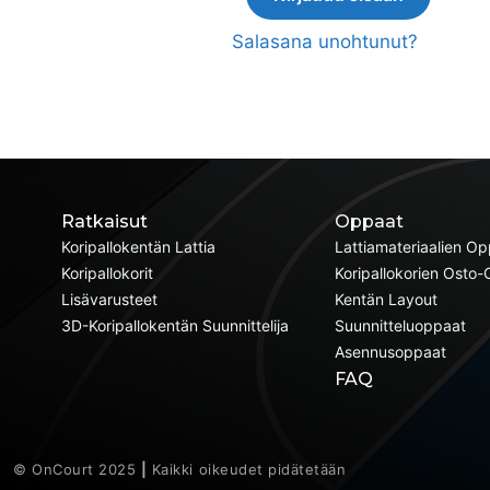
Salasana unohtunut?
Ratkaisut
Oppaat
Koripallokentän Lattia
Lattiamateriaalien O
Koripallokorit
Koripallokorien Osto
Lisävarusteet
Kentän Layout
3D-Koripallokentän Suunnittelija
Suunnitteluoppaat
Asennusoppaat
FAQ
© OnCourt 2025
|
Kaikki oikeudet pidätetään