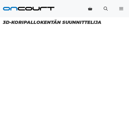
Siirry
Va
sisältöön
3D-KORIPALLOKENTÄN SUUNNITTELIJA