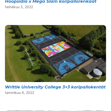
Hoopsidia x Mega Slam koripallorenkaat
heinäkuu 5, 2022
Writtle University College 3×3 koripallokentät
tammikuu 6, 2022