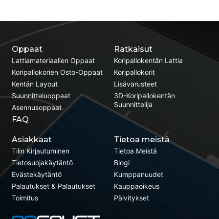
Oppaat
Ratkaisut
Lattiamateriaalien Oppaat
Koripallokentän Lattia
Koripallokorien Osto-Oppaat
Koripallokorit
Kentän Layout
Lisävarusteet
Suunnitteluoppaat
3D-Koripallokentän
Suunnittelija
Asennusoppaat
FAQ
Asiakkaat
Tietoa meistä
Tilin Kirjautuminen
Tietoa Meistä
Tietosuojakäytäntö
Blogi
Evästekäytäntö
Kumppanuudet
Palautukset & Palautukset
Kauppaoikeus
Toimitus
Päivitykset