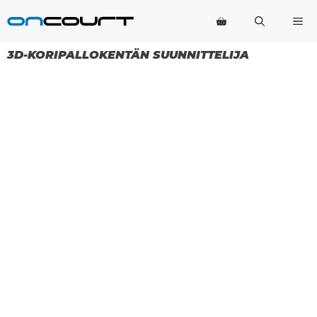
Siirry
Va
sisältöön
3D-KORIPALLOKENTÄN SUUNNITTELIJA