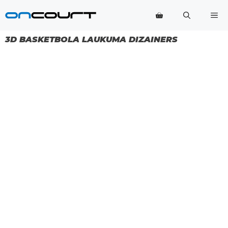
Pāriet
Izv
uz
saturu
3D BASKETBOLA LAUKUMA DIZAINERS