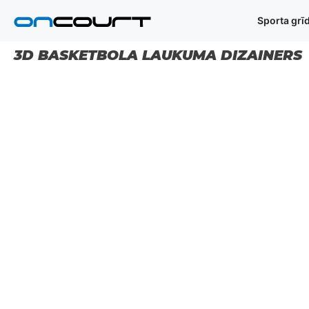
Pāriet
Sporta grī
uz
saturu
3D BASKETBOLA LAUKUMA DIZAINERS