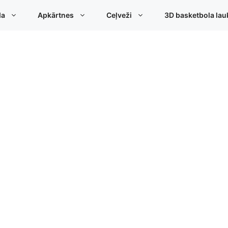
da
Apkārtnes
Ceļveži
3D basketbola lau