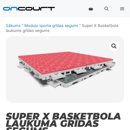
Pāriet
Izv
uz
saturu
Sākums
"
Moduļu sporta grīdas segumi
"
Super X Basketbola
laukuma grīdas segums
SUPER X BASKETBOLA
LAUKUMA GRĪDAS