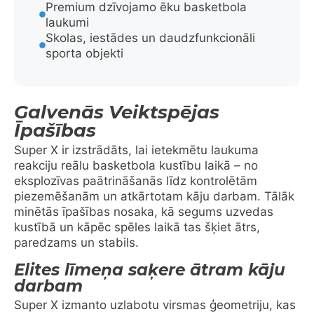
Premium dzīvojamo ēku basketbola
laukumi
Skolas, iestādes un daudzfunkcionāli
sporta objekti
Galvenās Veiktspējas
Īpašības
Super X ir izstrādāts, lai ietekmētu laukuma
reakciju reālu basketbola kustību laikā – no
eksplozīvas paātrināšanās līdz kontrolētām
piezemēšanām un atkārtotam kāju darbam. Tālāk
minētās īpašības nosaka, kā segums uzvedas
kustībā un kāpēc spēles laikā tas šķiet ātrs,
paredzams un stabils.
Elites līmeņa saķere ātram kāju
darbam
Super X izmanto uzlabotu virsmas ģeometriju, kas