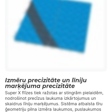
Izmēru precizitāte un līniju
marķējuma precizitāte
Super X flīzes tiek ražotas ar stingrām pielaidēm,
nodrošinot precīzus laukuma izkārtojumus un
skaidrus līniju marķējumus. Sistēma atbalsta tīru
ģeometriju pilna izmēra laukumos, puslaukumos