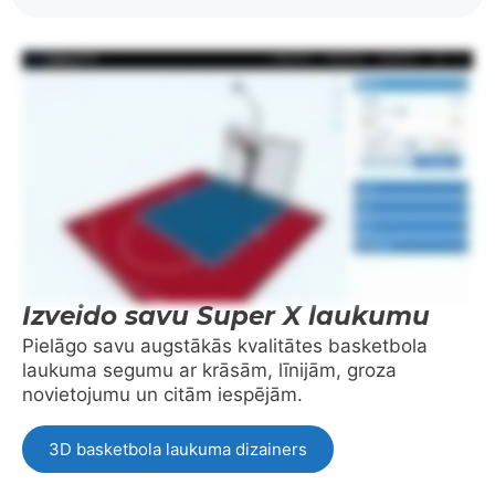
Izveido savu Super X laukumu
Pielāgo savu augstākās kvalitātes basketbola
laukuma segumu ar krāsām, līnijām, groza
novietojumu un citām iespējām.
3D basketbola laukuma dizainers