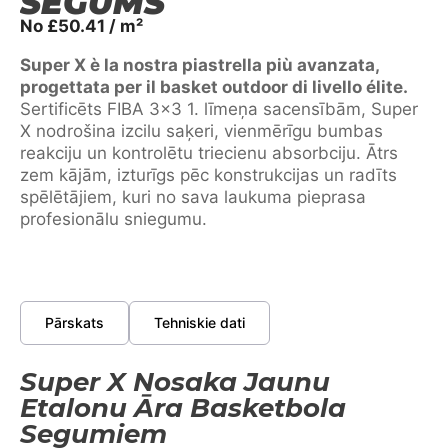
SEGUMS
No
£
50.41
/ m²
Super X è la nostra piastrella più avanzata,
progettata per il basket outdoor di livello élite.
Sertificēts FIBA 3×3 1. līmeņa sacensībām, Super
X nodrošina izcilu saķeri, vienmērīgu bumbas
reakciju un kontrolētu triecienu absorbciju. Ātrs
zem kājām, izturīgs pēc konstrukcijas un radīts
spēlētājiem, kuri no sava laukuma pieprasa
profesionālu sniegumu.
Pārskats
Tehniskie dati
Super X Nosaka Jaunu
Etalonu Āra Basketbola
Segumiem