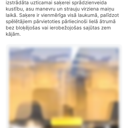
izstrādāta uzticamai saķerei sprādzienveida
kustību, asu manevru un strauju virziena maiņu
laikā. Saķere ir vienmērīga visā laukumā, palīdzot
spēlētājiem pārvietoties pārliecinoši lielā ātrumā
bez bloķējošas vai ierobežojošas sajūtas zem
kājām.