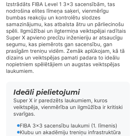
Izstrādāts FIBA Level 1 3×3 sacensībām, tas
nodrošina elites līmeņa saķeri, vienmērīgu
bumbas reakciju un kontrolētu slodzes
samazinājumu, kas atbalsta ātru un pārliecinošu
spēli. Ilgmūžībai un ilgtermiņa veiktspējai radītais
Super X apvieno precīzu inženieriju ar atsaucīgu
segumu, kas piemērots gan sacensību, gan
prasīgām treniņu vidēm. Zemāk aplūkojam, kā tā
dizains un veiktspējas pamati padara to ideālu
nopietniem spēlētājiem un augstas veiktspējas
laukumiem.
Ideāli pielietojumi
Super X ir paredzēts laukumiem, kuros
veiktspēja, vienmērība un ilgmūžība ir kritiski
svarīgas.
FIBA 3×3 sacensību laukumi (1. līmenis)
Klubu un akadēmiju treniņu infrastruktūra