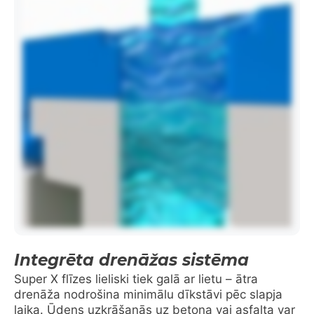
Integrēta drenāžas sistēma
Super X flīzes lieliski tiek galā ar lietu – ātra
drenāža nodrošina minimālu dīkstāvi pēc slapja
laika. Ūdens uzkrāšanās uz betona vai asfalta var