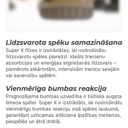
Līdzsvarota spēku samazināšana
Super X flīzes ir izstrādātas, lai nodrošinātu
līdzsvarotu spēles pieredzi. Ideāls triecienu
absorbcijas un enerģijas atgriešanās līdzsvars –
piemērots atkārtotām, intensīvām treniņu sesijām
vai sacensību spēlēm.
Vienmērīga bumbas reakcija
Prognozējama bumbas uzvedība ir būtiska augsta
līmeņa spēlei. Super X ir izstrādāts, lai nodrošinātu
vienmērīgu bumbas reakciju visā spēles laukumā,
garantējot uzticamas atlēciena īpašības metienos,
piespēlēs un ātrā driblā.