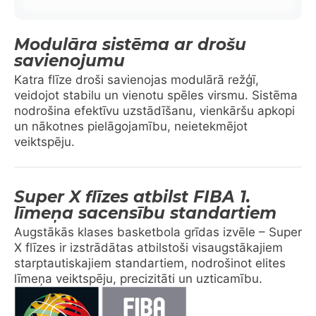
Modulāra sistēma ar drošu
savienojumu
Katra flīze droši savienojas modulārā režģī,
veidojot stabilu un vienotu spēles virsmu. Sistēma
nodrošina efektīvu uzstādīšanu, vienkāršu apkopi
un nākotnes pielāgojamību, neietekmējot
veiktspēju.
Super X flīzes atbilst FIBA 1.
līmeņa sacensību standartiem
Augstākās klases basketbola grīdas izvēle – Super
X flīzes ir izstrādātas atbilstoši visaugstākajiem
starptautiskajiem standartiem, nodrošinot elites
līmeņa veiktspēju, precizitāti un uzticamību.