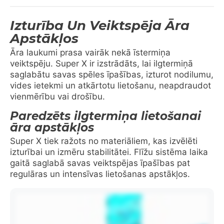
Izturība Un Veiktspēja Āra
Apstākļos
Āra laukumi prasa vairāk nekā īstermiņa
veiktspēju. Super X ir izstrādāts, lai ilgtermiņā
saglabātu savas spēles īpašības, izturot nodilumu,
vides ietekmi un atkārtotu lietošanu, neapdraudot
vienmērību vai drošību.
Paredzēts ilgtermiņa lietošanai
āra apstākļos
Super X tiek ražots no materiāliem, kas izvēlēti
izturībai un izmēru stabilitātei. Flīžu sistēma laika
gaitā saglabā savas veiktspējas īpašības pat
regulāras un intensīvas lietošanas apstākļos.