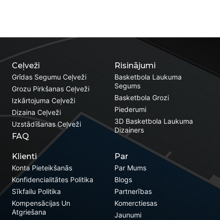
Ceļveži
Risinājumi
Grīdas Segumu Ceļveži
Basketbola Laukuma
Segums
Grozu Pirkšanas Ceļveži
Basketbola Grozi
Izkārtojuma Ceļveži
Piederumi
Dizaina Ceļveži
3D Basketbola Laukuma
Uzstādīšanas Ceļveži
Dizainers
FAQ
Klienti
Par
Konta Pieteikšanās
Par Mums
Konfidencialitātes Politika
Blogs
Sīkfailu Politika
Partnerības
Kompensācijas Un
Komerctiesas
Atgriešana
Jaunumi