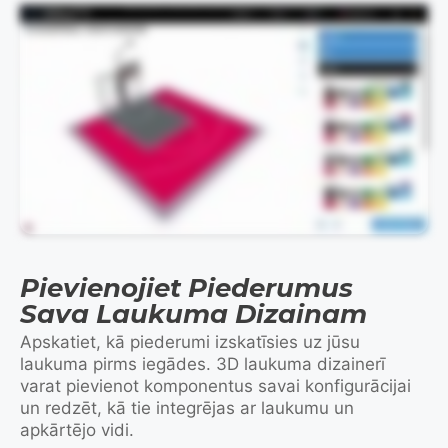
Šajā videoklipā ir vizuāli parādīts projektēšanas process, un tajā nav skaņu ieraksta.
Pievienojiet Piederumus
Sava Laukuma Dizainam
Apskatiet, kā piederumi izskatīsies uz jūsu
laukuma pirms iegādes. 3D laukuma dizainerī
varat pievienot komponentus savai konfigurācijai
un redzēt, kā tie integrējas ar laukumu un
apkārtējo vidi.