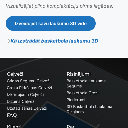
Vizualizējiet pilno komplektāciju pirms iegādes.
Izveidojiet savu laukumu 3D vidē
Kā izstrādāt basketbola laukumu 3D
Ceļveži
Risinājumi
Grīdas Segumu Ceļveži
Basketbola Laukuma
Segums
Grozu Pirkšanas Ceļveži
Basketbola Grozi
Izkārtojuma Ceļveži
Piederumi
Dizaina Ceļveži
3D Basketbola Laukuma
Uzstādīšanas Ceļveži
Dizainers
FAQ
Klienti
Par