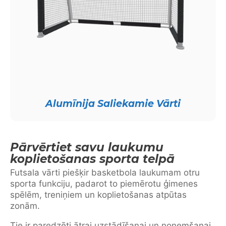
Alumīnija Saliekamie Vārti
Pārvērtiet savu laukumu
koplietošanas sporta telpā
Futsala vārti piešķir basketbola laukumam otru
sporta funkciju, padarot to piemērotu ģimenes
spēlēm, treniņiem un koplietošanas atpūtas
zonām.
Tie ir paredzēti ātrai uzstādīšanai un noņemšanai,