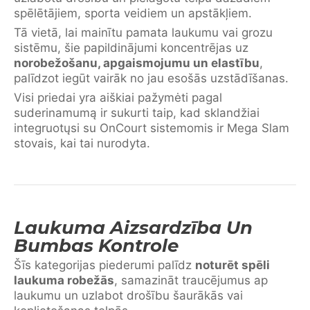
spēlētājiem, sporta veidiem un apstākļiem.
Tā vietā, lai mainītu pamata laukumu vai grozu
sistēmu, šie papildinājumi koncentrējas uz
norobežošanu, apgaismojumu un elastību
,
palīdzot iegūt vairāk no jau esošās uzstādīšanas.
Visi priedai yra aiškiai pažymėti pagal
suderinamumą ir sukurti taip, kad sklandžiai
integruotųsi su OnCourt sistemomis ir Mega Slam
stovais, kai tai nurodyta.
Laukuma Aizsardzība Un
Bumbas Kontrole
Šīs kategorijas piederumi palīdz
noturēt spēli
laukuma robežās
, samazināt traucējumus ap
laukumu un uzlabot drošību šaurākās vai