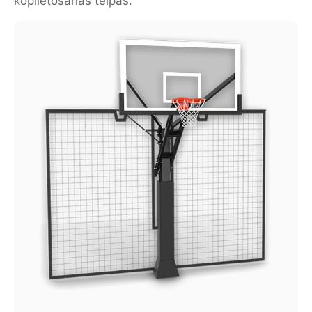
koplietošanas telpās.