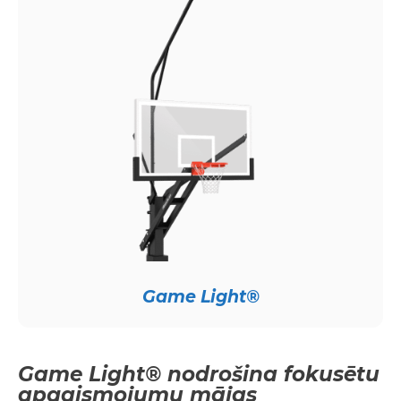
Game Light®
Game Light® nodrošina fokusētu
apgaismojumu mājas