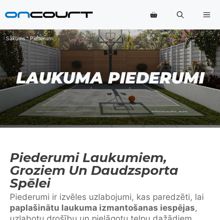
Pāriet
Izv
uz
saturu
Sākums
"
Piederumi
LAUKUMA PIEDERUMI
Piederumi Laukumiem,
Groziem Un Daudzsporta
Spēlei
Piederumi ir izvēles uzlabojumi, kas paredzēti, lai
paplašinātu laukuma izmantošanas iespējas
,
uzlabotu drošību un pielāgotu telpu dažādiem