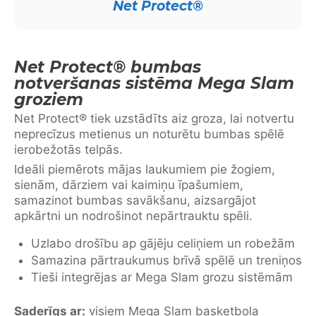
Net Protect®
Net Protect® bumbas
notveršanas sistēma Mega Slam
groziem
Net Protect® tiek uzstādīts aiz groza, lai notvertu
neprecīzus metienus un noturētu bumbas spēlē
ierobežotās telpās.
Ideāli piemērots mājas laukumiem pie žogiem,
sienām, dārziem vai kaimiņu īpašumiem,
samazinot bumbas savākšanu, aizsargājot
apkārtni un nodrošinot nepārtrauktu spēli.
Uzlabo drošību ap gājēju celiņiem un robežām
Samazina pārtraukumus brīvā spēlē un treniņos
Tieši integrējas ar Mega Slam grozu sistēmām
Saderīgs ar:
visiem Mega Slam basketbola