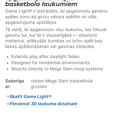
basketbola laukumiem
Game Light® ir izstrādāts, lai apgaismotu galveno
spēles zonu ap grozu vakara spēlēm un vāja
apgaismojuma apstākļos.
Tā vietā, lai apgaismotu visu laukumu, tas fokusē
gaismu tur, kur tā ir vissvarīgākā — atbalstot
metienus, atlēkušās bumbas un brīvo spēli bez
liekas apžilbināšanas vai gaismas izkliedes.
Extends play after daylight fades
Designed for residential environments
Mounts directly to Mega Slam hoop systems
Saderīgs
visiem Mega Slam basketbola
ar:
groziem
Skatīt Game Light®
Pievienot 3D laukuma dizainam