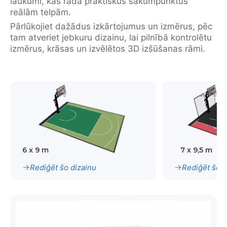
laukumi, kas rada praktiskus sākumpunktus
reālām telpām.
Pārlūkojiet dažādus izkārtojumus un izmērus, pēc
tam atveriet jebkuru dizainu, lai pilnībā kontrolētu
izmērus, krāsas un izvēlētos 3D izšūšanas rāmi.
6 x 9 m
7 x 9,5 m
Rediģēt šo dizainu
Rediģēt šo d