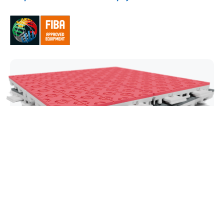
Super X
Mūsu vadošā basketbola flīze ir izstrādāta
elitāram saķeres līmenim, ātrām kāju kustībām un
maksimālai reakcijai laukumā. Super X nodrošina
dinamisku, augstas veiktspējas spēles pieredzi,