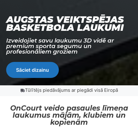
AUGSTAS VEIKTSPĒJAS
BASKETBOLA LAUKUMI
Izveidojiet savu laukumu 3D vidē ar
premium sporta segumu un
profesionāliem groziem
Sāciet dizainu
Tūlītējs piedāvājums ar piegādi visā Eiropā
OnCourt veido pasaules līmeņa
laukumus mājām, klubiem un
kopienām