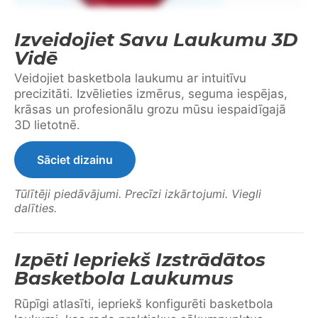
Izveidojiet Savu Laukumu 3D
Vidē
Veidojiet basketbola laukumu ar intuitīvu
precizitāti. Izvēlieties izmērus, seguma iespējas,
krāsas un profesionālu grozu mūsu iespaidīgajā
3D lietotnē.
Sāciet dizainu
Tūlītēji piedāvājumi. Precīzi izkārtojumi. Viegli
dalīties.
Izpēti Iepriekš Izstrādātos
Basketbola Laukumus
Rūpīgi atlasīti, iepriekš konfigurēti basketbola