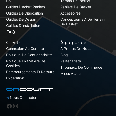
Sol
Terrain De Basket
Guides D’achat Paniers
Paniers De Basket
Guides De Disposition
Accessoires
Guides De Design
Concepteur 3D De Terrain
De Basket
Guides D’installation
FAQ
Clients
À propos de
Connexion Au Compte
A Propos De Nous
Politique De Confidentialité
Blog
Politique En Matière De
Partenariats
Cookies
Tribunaux De Commerce
Remboursements Et Retours
Mises À Jour
Expédition
Nous Contacter
Facebook
Instagram