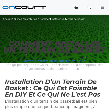
Aller
Me
au
contenu
Accueil
"
Guides
"
Installation
"
Comment installer un terrain de basket
COMMENT INSTALLER
UN TERRAIN DE BASKET
Guides d’installation de terrains de basket
Rédigé par l’équipe OnCourt – spécialistes de la conception, des
revêtements et des paniers de basket
Installation D’un Terrain De
Basket : Ce Qui Est Faisable
En DIY Et Ce Qui Ne L’est Pas
L’installation d’un terrain de basketball est bien
plus simple que ce que beaucoup imaginent, à