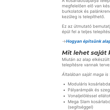
A kosárlabdapálya telep
megfelelően elő van kés
burkolatok és palánkre
kezűleg is telepíthető.
Ez az útmutató bemutatj
épül fel a teljes telepíté
Hogyan építsünk ala
Mit lehet saját 
Miután az alap elkészült
telepítésre vannak terve
Általában saját maga is t
Moduláris kosárlabda
Pályarámpák és szeg
Vonaljelöléssel ellát
Mega Slam kosárlabd
(segítséggel)