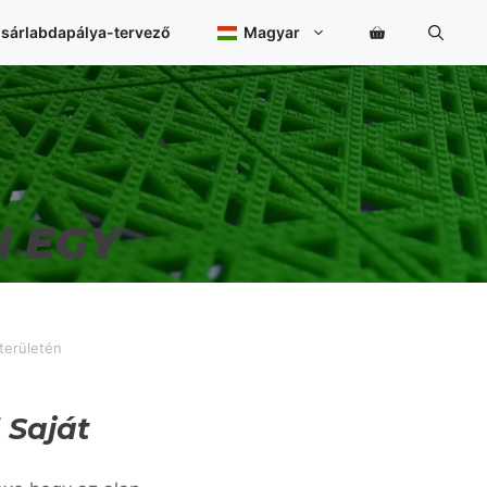
sárlabdapálya-tervező
Magyar
I EGY
területén
 Saját