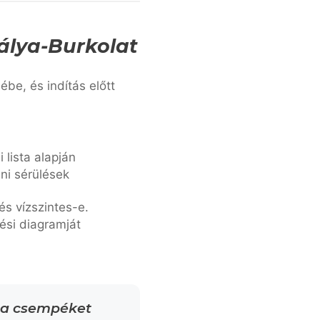
álya-Burkolat
ébe, és indítás előtt
 lista alapján
ni sérülések
és vízszintes-e.
ési diagramját
e a csempéket