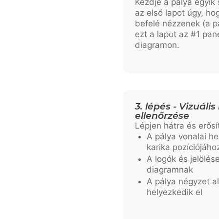
Kezdje a pálya egyik
az első lapot úgy, ho
befelé nézzenek (a pá
ezt a lapot az #1 pan
diagramon.
3. lépés - Vizuális
ellenőrzése
Lépjen hátra és erős
A pálya vonalai h
karika pozíciójáho
A logók és jelölés
diagramnak
A pálya négyzet a
helyezkedik el