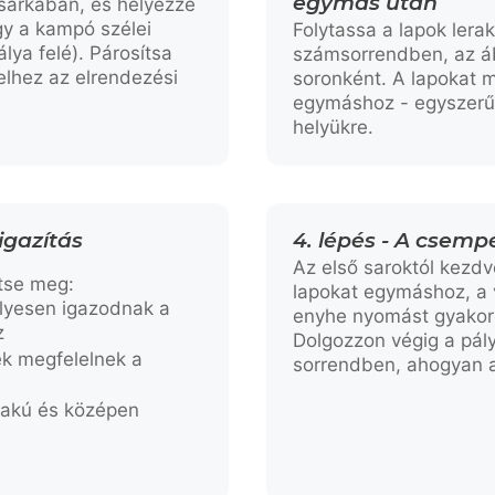
egymás után
 sarkában, és helyezze
gy a kampó szélei
Folytassa a lapok lera
lya felé). Párosítsa
számsorrendben, az á
elhez az elrendezési
soronként. A lapokat 
egymáshoz - egyszerű
helyükre.
 igazítás
4. lépés - A csemp
Az első saroktól kezdv
ítse meg:
lapokat egymáshoz, a 
elyesen igazodnak a
enyhe nyomást gyakoro
z
Dolgozzon végig a pá
ek megfelelnek a
sorrendben, ahogyan a
lakú és középen