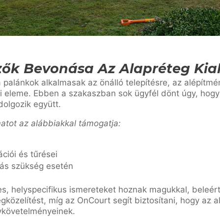
ezők Bevonása Az Alapréteg Kia
a palánkok alkalmasak az önálló telepítésre, az alépítmé
ti eleme. Ebben a szakaszban sok ügyfél dönt úgy, hogy 
dolgozik együtt.
atot az alábbiakkal támogatja:
ciói és tűrései
tás szükség esetén
kes, helyspecifikus ismereteket hoznak magukkal, beleért
gközelítést, míg az OnCourt segít biztosítani, hogy az a
ykövetelményeinek.