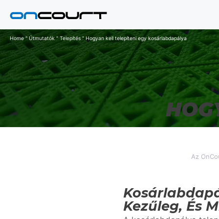
Ugrás
a
tartalomra
Home
"
Útmutatók
"
Telepítés
"
Hogyan kell telepíteni egy kosárlabdapálya
HOGY
Az OnCou
Kosárlabdapál
Kezűleg, És 