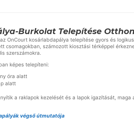
lya-Burkolat Telepítése Ottho
, az OnCourt kosárlabdapálya telepítése gyors és logiku
tt csomagokban, számozott kiosztási térképpel érkezn
lis szerszámokra.
ban képes telepíteni:
y óra alatt
p alatt
yítik a raklapok kezelését és a lapok igazítását, maga
dapályák végső útmutatója