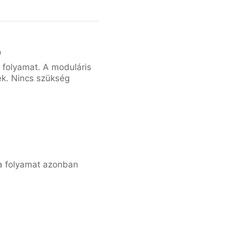
n
s folyamat. A moduláris
ek. Nincs szükség
 a folyamat azonban