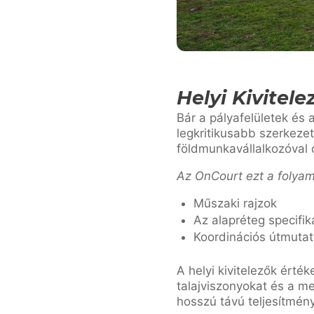
Helyi Kivitel
Bár a pályafelületek és 
legkritikusabb szerkeze
földmunkavállalkozóval 
Az OnCourt ezt a folyam
Műszaki rajzok
Az alapréteg specifiká
Koordinációs útmuta
A helyi kivitelezők érté
talajviszonyokat és a me
hosszú távú teljesítmén