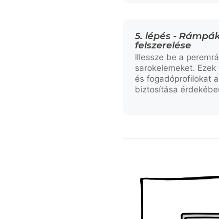
5. lépés - Rámpá
felszerelése
Illessze be a peremr
sarokelemeket. Ezek
és fogadóprofilokat a 
biztosítása érdekébe