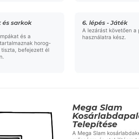
k és sarkok
6. lépés - Játék
A lezárást követően a 
ámpákat és a
használatra kész.
 tartalmaznak horog-
tiszta, befejezett él
n.
Mega Slam
Kosárlabdapa
Telepítése
A Mega Slam kosárlabdake