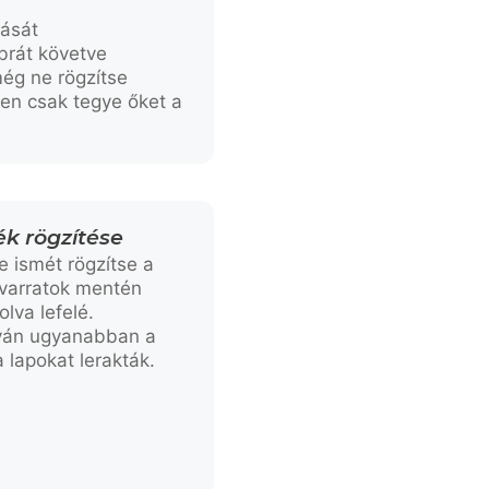
kását
brát követve
még ne rögzítse
en csak tegye őket a
ék rögzítése
e ismét rögzítse a
varratok mentén
lva lefelé.
lyán ugyanabban a
 lapokat lerakták.