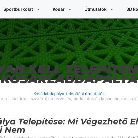
Sportburkolat
Kosár
Útmutatók
3D ko
AN KELL TELEPÍTEN
KOSÁRLABDAPÁLYA
Kosárlabdapálya-telepítési útmutatók
rt csapat írta – szakértők a tervezés, burkolatok és kosárlabdakosarak 
ya Telepítése: Mi Végezhető El
Mi Nem