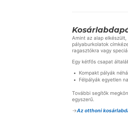
Kosárlabdapá
Amint az alap elkészült
pályaburkolatok címkéze
ragasztókra vagy speciá
Egy kétfős csapat általá
Kompakt pályák néhán
Félpályák egyetlen na
További segítők megkönn
egyszerű.
Az otthoni kosárlab