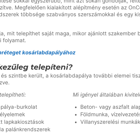
ítése sokkal egyszerűbb, mint azt sokan gondolják, felt
zítve. Megfelelően kialakított alépítmény esetén az On
ndszerek többsége szabványos szerszámokkal és egy kis
a, mit telepíthet saját maga, mikor ajánlott szakember
si folyamat.
préteget kosárlabdapályához
kezűleg telepíteni?
 és szintbe került, a kosárlabdapálya további elemei ti
zve.
elepítheti:
Mi igényel általában kivitel
pálya-burkolat
Beton- vagy aszfalt ala
élyelemek
Földmunka, vízelvezeté
ott lapkakiosztások
Villanyszerelési munkák 
a palánkrendszerek