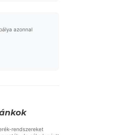
pálya azonnal
lánkok
rék-rendszereket