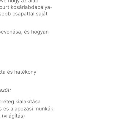
éve hogy az alap
Court kosárlabdapálya-
ebb csapattal saját
 bevonása, és hogyan
szta és hatékony
ezőt:
préteg kialakítása
s és alapozási munkák
(világítás)