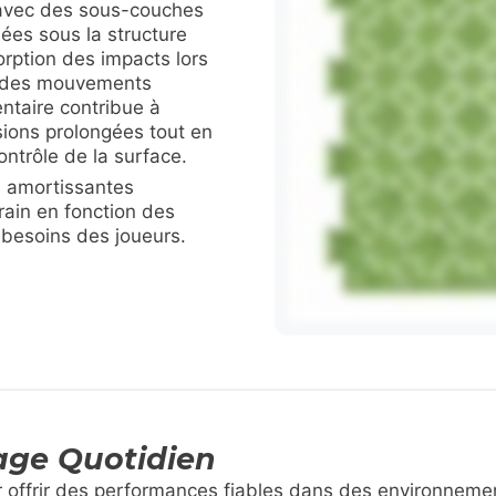
 avec des sous-couches
ées sous la structure
orption des impacts lors
t des mouvements
ntaire contribue à
ssions prolongées tout en
contrôle de la surface.
 amortissantes
rrain en fonction des
s besoins des joueurs.
sage Quotidien
r offrir des performances fiables dans des environnemen