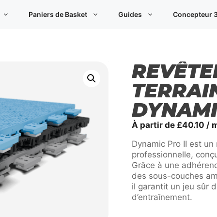
Paniers de Basket
Guides
Concepteur 3
REVÊTE
TERRAI
DYNAMI
À partir de
£
40.10
/ 
Dynamic Pro II est un
professionnelle, conçu
Grâce à une adhérence
des sous-couches amor
il garantit un jeu sûr 
d’entraînement.