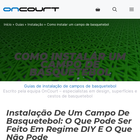
Saltar
Me
para
o
conteúdo
Início
»
Guias
»
Instalação
»
Como instalar um campo de basquetebol
COMO INSTALAR UM
CAMPO DE
BASQUETEBOL
Guias de instalação de campos de basquetebol
Escrito pela equipa OnCourt – especialistas em design, superfícies e
cestos de basquetebol
Instalação De Um Campo De
Basquetebol: O Que Pode Ser
Feito Em Regime DIY E O Que
Não Pode