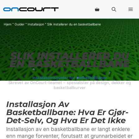
Hopp
Me
til
innhold
Hjem
"
Guider
"
Installasjon
"
Slik installerer du en basketballbane
SLIK INSTALLERER DU
EN BASKETBALLBANE
Installasjonsguider for basketballbaner
Skrevet av OnCourt-teamet – spesialister på design, dekker og
basketballkurver
Installasjon Av
Basketballbane: Hva Er Gjør-
Det-Selv, Og Hva Er Det Ikke
Installasjon av en basketballbane er langt enklere
enn mange forventer, forutsatt at grunnarbeidet er