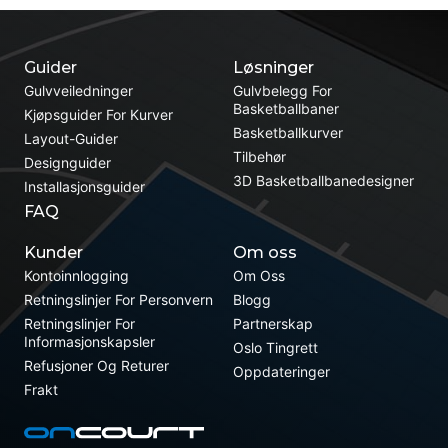
Guider
Løsninger
Gulvveiledninger
Gulvbelegg For
Basketballbaner
Kjøpsguider For Kurver
Basketballkurver
Layout-Guider
Tilbehør
Designguider
3D Basketballbanedesigner
Installasjonsguider
FAQ
Kunder
Om oss
Kontoinnlogging
Om Oss
Retningslinjer For Personvern
Blogg
Retningslinjer For
Partnerskap
Informasjonskapsler
Oslo Tingrett
Refusjoner Og Returer
Oppdateringer
Frakt