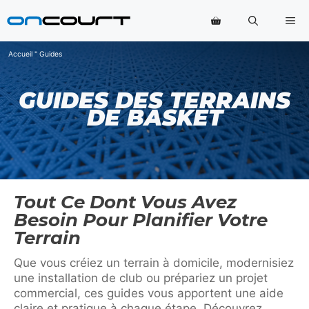
Aller
Me
au
contenu
Accueil
"
Guides
GUIDES DES TERRAINS
DE BASKET
Tout Ce Dont Vous Avez
Besoin Pour Planifier Votre
Terrain
Que vous créiez un terrain à domicile, modernisiez
une installation de club ou prépariez un projet
commercial, ces guides vous apportent une aide
claire et pratique à chaque étape. Découvrez