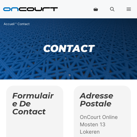
Aller
Me
au
contenu
Accueil
"
Contact
CONTACT
Formulair
Adresse
E De
Postale
Contact
OnCourt Online
Mosten 13
Lokeren