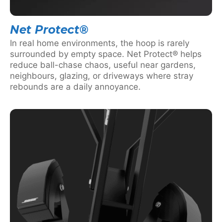
Net Protect®
In real home environments, the hoop is rarely
surrounded by empty space. Net Protect® helps
reduce ball-chase chaos, useful near gardens,
neighbours, glazing, or driveways where stray
rebounds are a daily annoyance.