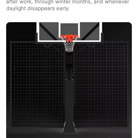
after work, through winter months, and whenever
daylight disappears early.