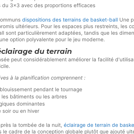
s du 3×3 avec des proportions efficaces
 communs
dispositions des terrains de basket-ball
Une pl
romis ultérieurs. Pour les espaces plus restreints, les 
ll sont particulièrement adaptées, tandis que les dimen
une option polyvalente pour le jeu moderne.
éclairage du terrain
sée peut considérablement améliorer la facilité d'utilis
cile.
ives à la planification comprennent :
 éblouissement pendant le tournage
 les bâtiments ou les arbres
ogiques dominantes
e soir ou en hiver
é après la tombée de la nuit,
éclairage de terrain de baske
ns le cadre de la conception globale plutôt que ajouté u