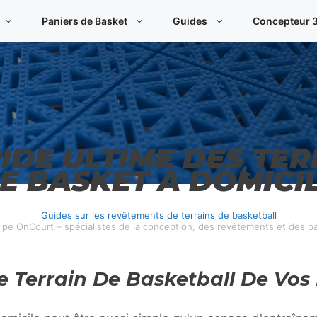
Paniers de Basket
Guides
Concepteur 3
IDE ULTIME DES TE
E BASKET À DOMICI
Guides sur les revêtements de terrains de basketball
uipe OnCourt – spécialistes de la conception, des revêtements et des p
e Terrain De Basketball De Vos