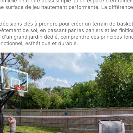
omicile peut être aussi simple qu'un espace d'entraînem
 surface de jeu hautement performante. La différence 
écisions clés à prendre pour créer un terrain de basket
tement de sol, en passant par les paniers et les finiti
 d'un grand jardin dédié, comprendre ces principes fo
onctionnel, esthétique et durable.