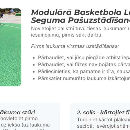
Modulārā Basketbola 
Seguma Pašuzstādīšan
Novietojiet paliktni tuvu tiesas laukumam
iesaiņojumu, pirms sākt darbu.
Pirms laukuma virsmas uzstādīšanas:
Pārbaudiet, vai jūsu piegāde atbilst i
Pārbaudiet, vai flīzes nav bojātas pārv
Pārliecinieties, ka pamatne ir tīra, saus
Pārskatiet numurēto laukuma izkārtoj
t sākuma stūri
2. solis - kārtojiet f
 novietojot pirmo
Turpiniet kārtot plāksnī
 uz iekšu (uz laukuma
secībā, ievērojot shēmu