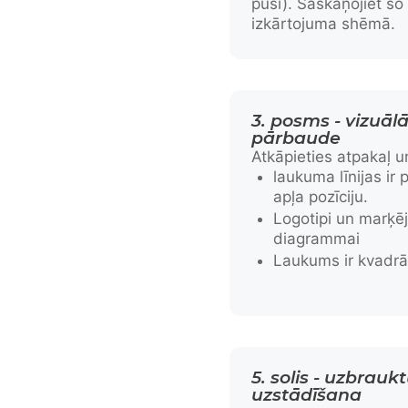
pusi). Saskaņojiet šo 
izkārtojuma shēmā.
3. posms - vizuāl
pārbaude
Atkāpieties atpakaļ un
laukuma līnijas ir 
apļa pozīciju.
Logotipi un marķēj
diagrammai
Laukums ir kvadrā
5. solis - uzbrauk
uzstādīšana