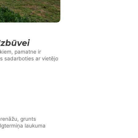
Izbūvei
kiem, pamatne ir
s sadarboties ar vietējo
drenāžu, grunts
 ilgtermiņa laukuma