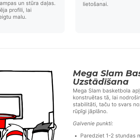
rampas un stūra daļas.
lietošanai.
ja profili, lai
eigtu malu.
Mega Slam Bas
Uzstādīšana
Mega Slam basketbola apļu
konstruētas tā, lai nodroši
stabilitāti, taču to svars n
rūpīgi jāplāno.
Galvenie punkti:
Paredziet 1-2 stundas 