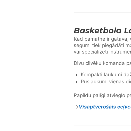
Basketbola 
Kad pamatne ir gatava, 
segumi tiek piegādāti 
vai specializēti instrumen
Divu cilvēku komanda par
Kompakti laukumi daž
Puslaukumi vienas di
Papildu palīgi atvieglo p
Visaptverošais ceļv