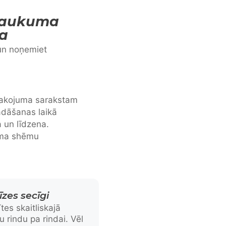
Laukuma
a
 un noņemiet
epakojuma sarakstam
adāšanas laikā
a un līdzena.
uma shēmu
līzes secīgi
tes skaitliskajā
 rindu pa rindai. Vēl