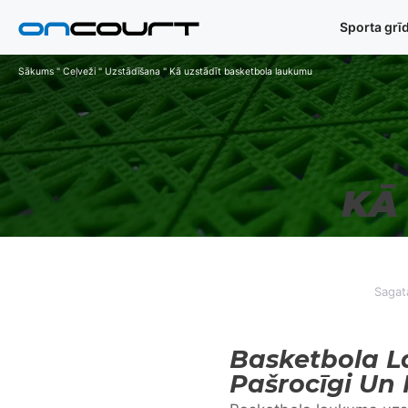
Pāriet
Sporta grī
uz
saturu
Sākums
"
Ceļveži
"
Uzstādīšana
"
Kā uzstādīt basketbola laukumu
KĀ
Sagat
Basketbola L
Pašrocīgi Un