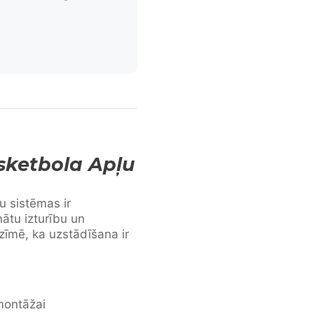
ketbola Apļu
 sistēmas ir
nātu izturību un
ozīmē, ka uzstādīšana ir
montāžai