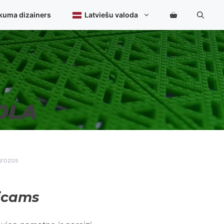
kuma dizainers
Latviešu valoda
OLA
grozos
icams