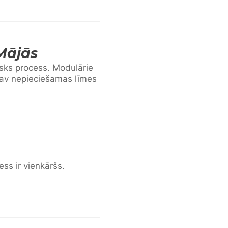
Mājās
sks process. Modulārie
Nav nepieciešamas līmes
ess ir vienkāršs.