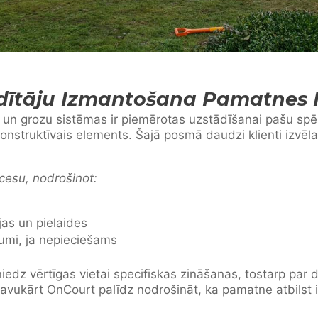
ādītāju Izmantošana Pamatnes 
un grozu sistēmas ir piemērotas uzstādīšanai pašu spē
konstruktīvais elements. Šajā posmā daudzi klienti izvēla
cesu, nodrošinot:
jas un pielaides
jumi, ja nepieciešams
iedz vērtīgas vietai specifiskas zināšanas, tostarp par 
savukārt OnCourt palīdz nodrošināt, ka pamatne atbilst