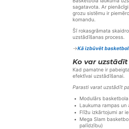
Basketbola laukuma uzst
sagatavota. Ar pienācīg
grozu sistēmu ir piemēr
komandu.
Šī rokasgrāmata skaidro,
uzstādīšanas process.
Kā izbūvēt basketbo
Ko var uzstādī
Kad pamatne ir pabeigta 
efektīvai uzstādīšanai.
Parasti varat uzstādīt pa
Modulārs basketbol
Laukuma rampas un 
Flīžu izkārtojumi ar i
Mega Slam basketbol
palīdzību)