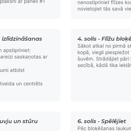
plāksni ar paneli #1
nenostipriniet flīzes k
novietojiet tās savā vie
ā izlīdzināšanas
4. solis - Flīžu blo
Sākot atkal no pirmā st
 apstipriniet:
kopā, viegli piespiežot 
pareizi saskaņotas ar
šuvēm. Strādājiet pār
secībā, kādā tika ieklāt
umi atbilst
tveida un centrēts
tuvju un stūru
6. solis - Spēlējiet
Pēc bloķēšanas laukum