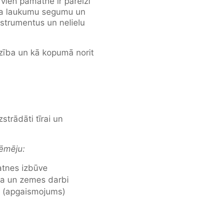
vien pamatne ir pareizi
ola laukumu segumu un
strumentus un nelielu
dzība un kā kopumā norit
strādāti tīrai un
ēmēju:
atnes izbūve
ža un zemes darbi
bi (apgaismojums)