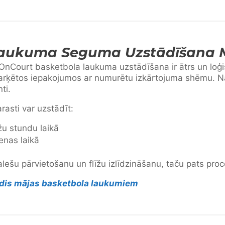
Laukuma Seguma Uzstādīšana 
OnCourt basketbola laukuma uzstādīšana ir ātrs un loģi
marķētos iepakojumos ar numurētu izkārtojuma shēmu. 
ti.
asti var uzstādīt:
u stundu laikā
enas laikā
alešu pārvietošanu un flīžu izlīdzināšanu, taču pats proc
edis mājas basketbola laukumiem