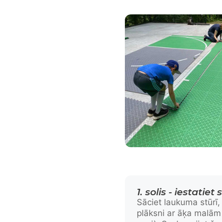
1. solis - iestatie
Sāciet laukuma stūrī,
plāksni ar āķa malām