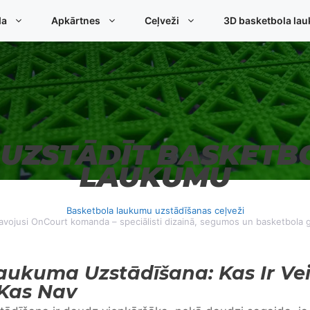
da
Apkārtnes
Ceļveži
3D basketbola lau
 UZSTĀDĪT BASKETB
LAUKUMU
Basketbola laukumu uzstādīšanas ceļveži
avojusi OnCourt komanda – speciālisti dizainā, segumos un basketbola 
aukuma Uzstādīšana: Kas Ir Ve
 Kas Nav