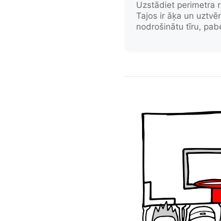
Uzstādiet perimetra 
Tajos ir āķa un uztvērē
nodrošinātu tīru, pab