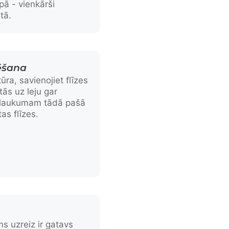
opā - vienkārši
tā.
ķēšana
ūra, savienojiet flīzes
tās uz leju gar
i laukumam tādā pašā
as flīzes.
s uzreiz ir gatavs