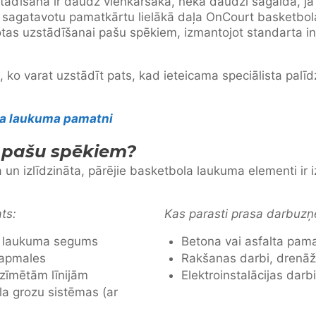
ādīšana ir daudz vienkāršāka, nekā daudzi sagaida, ja 
i sagatavotu pamatkārtu lielākā daļa OnCourt basketb
otas uzstādīšanai pašu spēkiem, izmantojot standarta in
 ko varat uzstādīt pats, kad ieteicama speciālista palī
la laukuma pamatni
t pašu spēkiem?
un izlīdzināta, pārējie basketbola laukuma elementi ir iz
ts:
Kas parasti prasa darbuzņ
a laukuma segums
Betona vai asfalta pam
apmales
Rakšanas darbi, drenā
ezīmētām līnijām
Elektroinstalācijas dar
a grozu sistēmas (ar