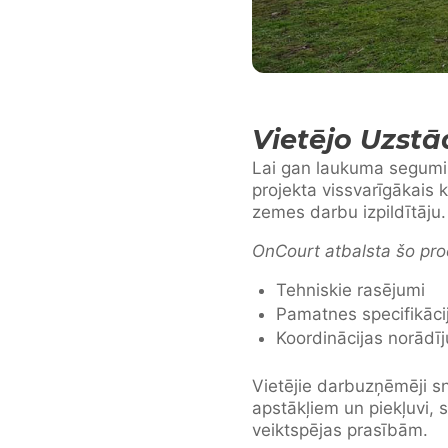
Vietējo Uzst
Lai gan laukuma segumi 
projekta vissvarīgākais 
zemes darbu izpildītāju.
OnCourt atbalsta šo pro
Tehniskie rasējumi
Pamatnes specifikāci
Koordinācijas norādī
Vietējie darbuzņēmēji sn
apstākļiem un piekļuvi, 
veiktspējas prasībām.