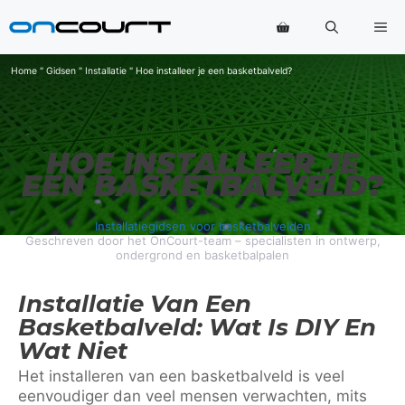
Ga
Me
naar
de
inhoud
Home
"
Gidsen
"
Installatie
"
Hoe installeer je een basketbalveld?
HOE INSTALLEER JE
EEN BASKETBALVELD?
Installatiegidsen voor basketbalvelden
Geschreven door het OnCourt-team – specialisten in ontwerp,
ondergrond en basketbalpalen
Installatie Van Een
Basketbalveld: Wat Is DIY En
Wat Niet
Het installeren van een basketbalveld is veel
eenvoudiger dan veel mensen verwachten, mits