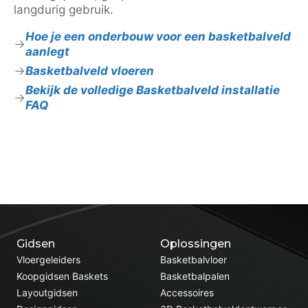
langdurig gebruik.
Hoe je een onderbouw voor een basketbalveld
aanlegt
Basketbalveld vloeren
Bekijk de volledige Basketbalveld installatie
FAQ
Gidsen
Oplossingen
Vloergeleiders
Basketbalvloer
Koopgidsen Baskets
Basketbalpalen
Layoutgidsen
Accessoires