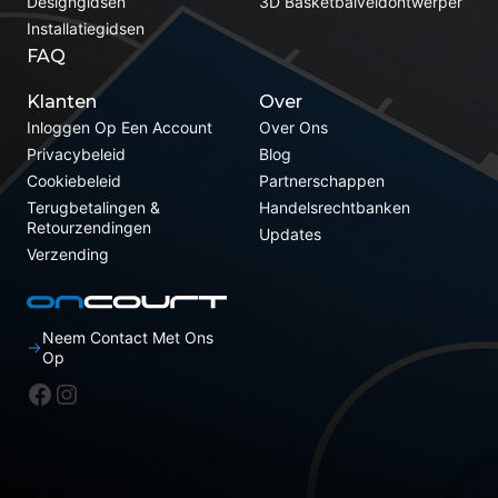
Designgidsen
3D Basketbalveldontwerper
Installatiegidsen
FAQ
Klanten
Over
Inloggen Op Een Account
Over Ons
Privacybeleid
Blog
Cookiebeleid
Partnerschappen
Terugbetalingen &
Handelsrechtbanken
Retourzendingen
Updates
Verzending
Neem Contact Met Ons
Op
Facebook
Instagram