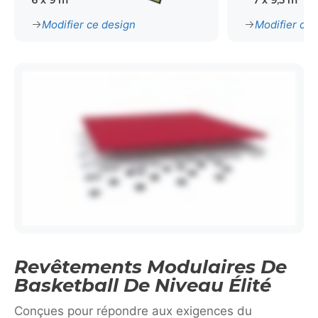
6 x 9 m
7 x 9,5 m
Modifier ce design
Modifier ce 
Revêtements Modulaires De
Basketball De Niveau Élité
Conçues pour répondre aux exigences du