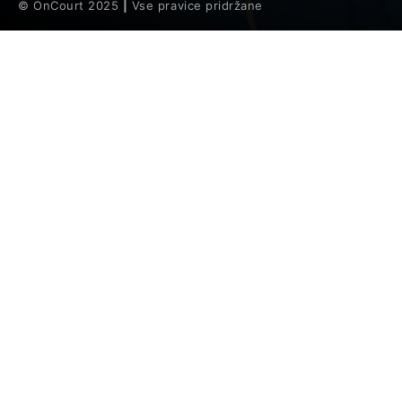
© OnCourt 2025
|
Vse pravice pridržane