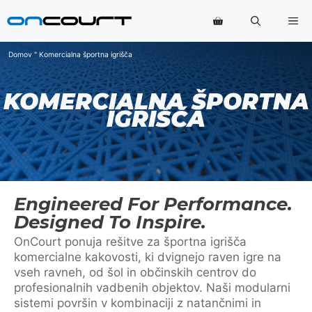
Preskoči
Me
na
vsebino
Domov
"
Komercialna športna igrišča
KOMERCIALNA ŠPORTNA
IGRIŠČA
Engineered For Performance.
Designed To Inspire.
OnCourt ponuja rešitve za športna igrišča
komercialne kakovosti, ki dvignejo raven igre na
vseh ravneh, od šol in občinskih centrov do
profesionalnih vadbenih objektov. Naši modularni
sistemi površin v kombinaciji z natančnimi in