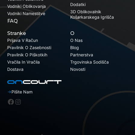
Dodatki
Vodniki Oblikovanja
3D Oblikovalnik
Vodniki Namestitve
Košarkarskega Igrišča
FAQ
Stranke
O
Prijava V Račun
O Nas
Pravilnik O Zasebnosti
Blog
Pravilnik O Piškotkih
Partnerstva
Vračila In Vračila
Trgovinska Sodišča
Dostava
Novosti
Pišite Nam
Facebook
Instagram