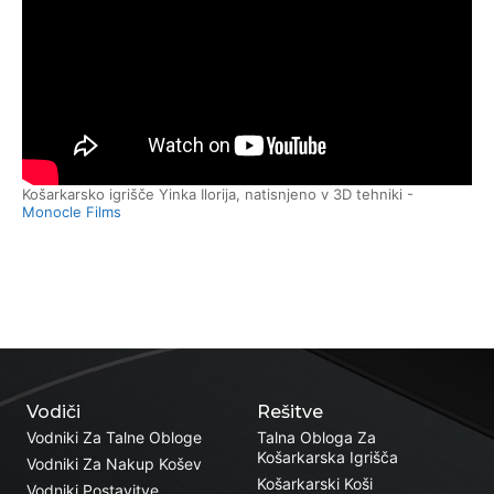
Košarkarsko igrišče Yinka Ilorija, natisnjeno v 3D tehniki -
Monocle Films
Vodiči
Rešitve
Vodniki Za Talne Obloge
Talna Obloga Za
Košarkarska Igrišča
Vodniki Za Nakup Košev
Košarkarski Koši
Vodniki Postavitve