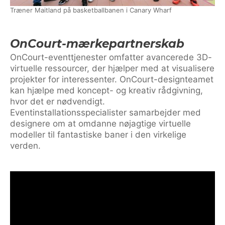
Træner Maitland på basketballbanen i Canary Wharf
OnCourt-mærkepartnerskab
OnCourt-eventtjenester omfatter avancerede 3D-
virtuelle ressourcer, der hjælper med at visualisere
projekter for interessenter. OnCourt-designteamet
kan hjælpe med koncept- og kreativ rådgivning,
hvor det er nødvendigt.
Eventinstallationsspecialister samarbejder med
designere om at omdanne nøjagtige virtuelle
modeller til fantastiske baner i den virkelige
verden.