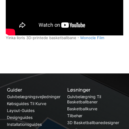
Yinka Iloris 3D-printede basketballbane -
Monocle Film
Guider
Løsninger
Gulvbelægningsvejledninger
Gulvbelægning Til
Basketballbaner
Købsguides Til Kurve
Basketballkurve
Layout-Guides
Tilbehør
Designguides
3D Basketballbanedesigner
Installationsguides