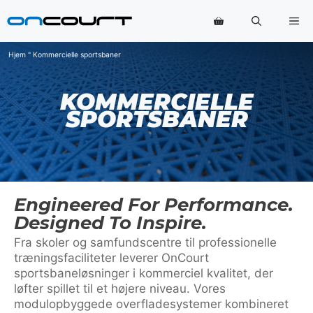
Hop
Me
til
indhold
Hjem
"
Kommercielle sportsbaner
KOMMERCIELLE
SPORTSBANER
Engineered For Performance.
Designed To Inspire.
Fra skoler og samfundscentre til professionelle
træningsfaciliteter leverer OnCourt
sportsbaneløsninger i kommerciel kvalitet, der
løfter spillet til et højere niveau. Vores
modulopbyggede overfladesystemer kombineret