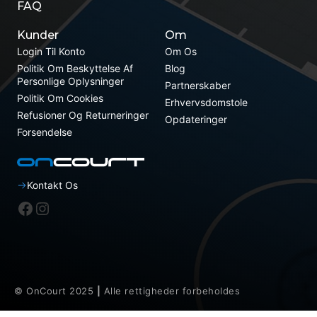
FAQ
Kunder
Om
Login Til Konto
Om Os
Politik Om Beskyttelse Af
Blog
Personlige Oplysninger
Partnerskaber
Politik Om Cookies
Erhvervsdomstole
Refusioner Og Returneringer
Opdateringer
Forsendelse
Kontakt Os
Facebook
Instagram
© OnCourt 2025
|
Alle rettigheder forbeholdes