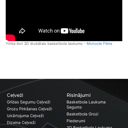
Yinka Ilori 3D drukātais basketbola laukums -
Monocle Films
Ceļveži
Risinājumi
Grīdas Segumu Ceļveži
Basketbola Laukuma
Segums
Grozu Pirkšanas Ceļveži
Basketbola Grozi
Izkārtojuma Ceļveži
Piederumi
Dizaina Ceļveži
3D Basketbola Laukuma