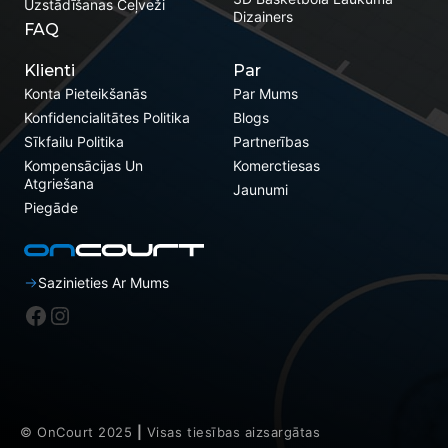
Uzstādīšanas Ceļveži
Dizainers
FAQ
Klienti
Par
Konta Pieteikšanās
Par Mums
Konfidencialitātes Politika
Blogs
Sīkfailu Politika
Partnerības
Kompensācijas Un
Komerctiesas
Atgriešana
Jaunumi
Piegāde
Sazinieties Ar Mums
Facebook
Instagram
© OnCourt 2025
|
Visas tiesības aizsargātas