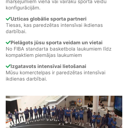
marķējumiem viena vai vairāku sporta veidu
konfigurācijām.
Uzticas globālie sporta partneri
Tiesas, kas paredzētas intensīvai ikdienas
darbībai.
Pielāgots jūsu sporta veidam un vietai
No FIBA standarta basketbola laukumiem līdz
kompaktiem piemājas laukumiem
Izgatavots intensīvai lietošanai
Mūsu komerctelpas ir paredzētas intensīvai
ikdienas darbībai.