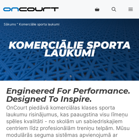
Pāriet
Izv
uz
saturu
Sākums
"
Komerciālie sporta laukumi
KOMERCIĀLIE SPORTA
LAUKUMI
Engineered For Performance.
Designed To Inspire.
OnCourt piedāvā komerciālas klases sporta
laukumu risinājumus, kas paaugstina visu līmeņu
spēles kvalitāti - no skolām un sabiedriskajiem
centriem līdz profesionālām treniņu telpām. Mūsu
modulārās seguma sistēmas apvienojumā ar