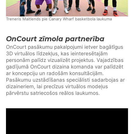
Treneris Maitlends pie Canary Wharf basketbola laukuma
OnCourt zīmola partnerība
OnCourt pasākumu pakalpojumi ietver bagātīgus
3D virtuālos līdzekļus, kas ieinteresētajām
personām palīdz vizualizēt projektus. Vajadzības
gadījumā OnCourt dizaina komanda var palīdzēt
ar koncepciju un radošām konsultācijām.
Pasākumu uzstādīšanas speciālisti sadarbojas ar
dizaineriem, lai precīzus virtuālos modeļus
pārvērstu satriecošos reālos laukumos.