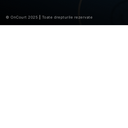
© OnCourt 2025
|
Toate drepturile rezervate