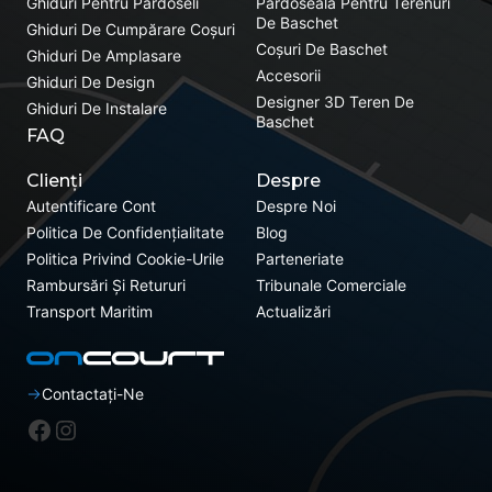
Ghiduri Pentru Pardoseli
Pardoseală Pentru Terenuri
De Baschet
Ghiduri De Cumpărare Coșuri
Coșuri De Baschet
Ghiduri De Amplasare
Accesorii
Ghiduri De Design
Designer 3D Teren De
Ghiduri De Instalare
Baschet
FAQ
Clienți
Despre
Autentificare Cont
Despre Noi
Politica De Confidențialitate
Blog
Politica Privind Cookie-Urile
Parteneriate
Rambursări Și Retururi
Tribunale Comerciale
Transport Maritim
Actualizări
Contactați-Ne
Facebook
Instagram