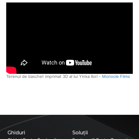
Terenul de baschet imprimat 3D al lui Yinka Ilori -
Monocle Films
Ghiduri
Soluții