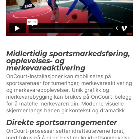
Midlertidig sportsmarkedsføring,
opplevelses- og
merkevareaktivering
OnCourt-installasjoner kan mobiliseres på
sportsarenaer for turneringer, merkevareaktivering
og merkevareopplevelser. Unik grafikk og
merkevarebygging kan brukes på OnCourt-belegg
for å matche merkevaren din. Moderne visuelle
skjermer langs banen gir kontekst og dramatikk.
Direkte sportsarrangementer
OnCourt-prosesser setter idrettsutøverne først,
med fokus på å gi en best mulig idrettsopplevelse.