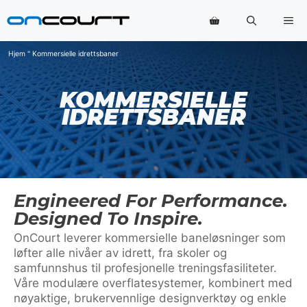
Hopp
Me
til
innhold
Hjem
"
Kommersielle idrettsbaner
KOMMERSIELLE
IDRETTSBANER
Engineered For Performance.
Designed To Inspire.
OnCourt leverer kommersielle baneløsninger som
løfter alle nivåer av idrett, fra skoler og
samfunnshus til profesjonelle treningsfasiliteter.
Våre modulære overflatesystemer, kombinert med
nøyaktige, brukervennlige designverktøy og enkle