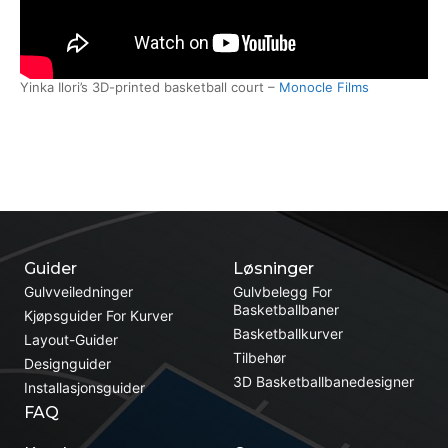
Yinka Ilori’s 3D-printed basketball court –
Monocle Films
Guider
Løsninger
Gulvveiledninger
Gulvbelegg For
Basketballbaner
Kjøpsguider For Kurver
Basketballkurver
Layout-Guider
Tilbehør
Designguider
3D Basketballbanedesigner
Installasjonsguider
FAQ