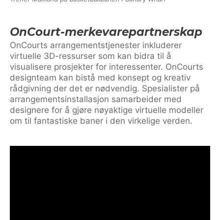
OnCourt-merkevarepartnerskap
OnCourts arrangementstjenester inkluderer
virtuelle 3D-ressurser som kan bidra til å
visualisere prosjekter for interessenter. OnCourts
designteam kan bistå med konsept og kreativ
rådgivning der det er nødvendig. Spesialister på
arrangementsinstallasjon samarbeider med
designere for å gjøre nøyaktige virtuelle modeller
om til fantastiske baner i den virkelige verden.