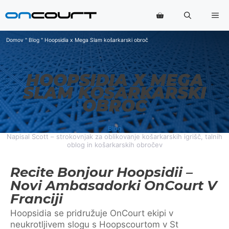
Preskoči
Me
na
vsebino
Domov
"
Blog
"
Hoopsidia x Mega Slam košarkarski obroč
HOOPSIDIA X MEGA
SLAM KOŠARKARSKI
OBROČ
Blog
Napisal Scott – strokovnjak za oblikovanje košarkarskih igrišč, talnih
oblog in košarkarskih obročev
Recite Bonjour Hoopsidii –
Novi Ambasadorki OnCourt V
Franciji
Hoopsidia se pridružuje OnCourt ekipi v
neukrotljivem slogu s Hoopscourtom v St