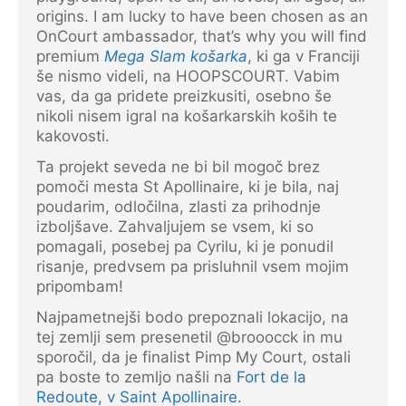
origins. I am lucky to have been chosen as an
OnCourt ambassador, that’s why you will find
premium
Mega Slam košarka
, ki ga v Franciji
še nismo videli, na HOOPSCOURT. Vabim
vas, da ga pridete preizkusiti, osebno še
nikoli nisem igral na košarkarskih koših te
kakovosti.
Ta projekt seveda ne bi bil mogoč brez
pomoči mesta St Apollinaire, ki je bila, naj
poudarim, odločilna, zlasti za prihodnje
izboljšave. Zahvaljujem se vsem, ki so
pomagali, posebej pa Cyrilu, ki je ponudil
risanje, predvsem pa prisluhnil vsem mojim
pripombam!
Najpametnejši bodo prepoznali lokacijo, na
tej zemlji sem presenetil @brooocck in mu
sporočil, da je finalist Pimp My Court, ostali
pa boste to zemljo našli na
Fort de la
Redoute, v Saint Apollinaire
.