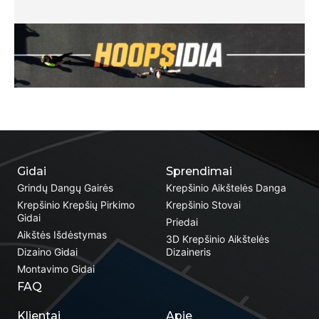
Gidai
Sprendimai
Grindų Dangų Gairės
Krepšinio Aikštelės Danga
Krepšinio Krepšių Pirkimo
Krepšinio Stovai
Gidai
Priedai
Aikštės Išdėstymas
3D Krepšinio Aikštelės
Dizaino Gidai
Dizaineris
Montavimo Gidai
FAQ
Klientai
Apie