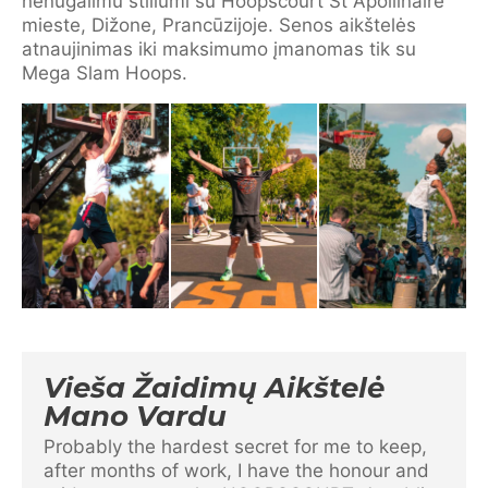
nenugalimu stiliumi su Hoopscourt St Apollinaire
mieste, Dižone, Prancūzijoje. Senos aikštelės
atnaujinimas iki maksimumo įmanomas tik su
Mega Slam Hoops.
Vieša Žaidimų Aikštelė
Mano Vardu
Probably the hardest secret for me to keep,
after months of work, I have the honour and