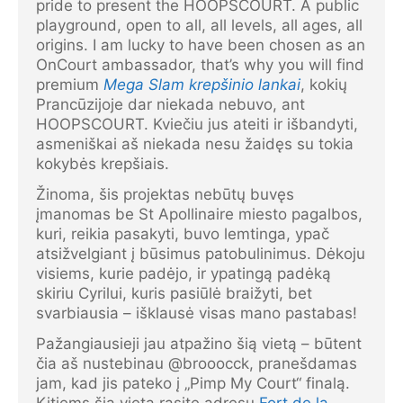
pride to present the HOOPSCOURT. A public
playground, open to all, all levels, all ages, all
origins. I am lucky to have been chosen as an
OnCourt ambassador, that’s why you will find
premium
Mega Slam krepšinio lankai
, kokių
Prancūzijoje dar niekada nebuvo, ant
HOOPSCOURT. Kviečiu jus ateiti ir išbandyti,
asmeniškai aš niekada nesu žaidęs su tokia
kokybės krepšiais.
Žinoma, šis projektas nebūtų buvęs
įmanomas be St Apollinaire miesto pagalbos,
kuri, reikia pasakyti, buvo lemtinga, ypač
atsižvelgiant į būsimus patobulinimus. Dėkoju
visiems, kurie padėjo, ir ypatingą padėką
skiriu Cyrilui, kuris pasiūlė braižyti, bet
svarbiausia – išklausė visas mano pastabas!
Pažangiausieji jau atpažino šią vietą – būtent
čia aš nustebinau @brooocck, pranešdamas
jam, kad jis pateko į „Pimp My Court“ finalą.