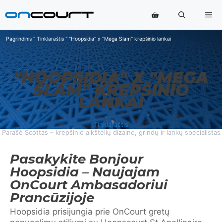
Pereiti
Me
prie
turinio
Pagrindinis
"
Tinklaraštis
"
"Hoopsidia" x "Mega Slam" krepšinio lankai
"HOOPSIDIA" X "MEGA
SLAM" KREPŠINIO
LANKAI
Tinklaraštis
Parašė Scottas – krepšinio aikštelių dizaino, grindų ir lankų specialistas
Pasakykite Bonjour
Hoopsidia – Naujajam
OnCourt Ambasadoriui
Prancūzijoje
Hoopsidia prisijungia prie OnCourt gretų