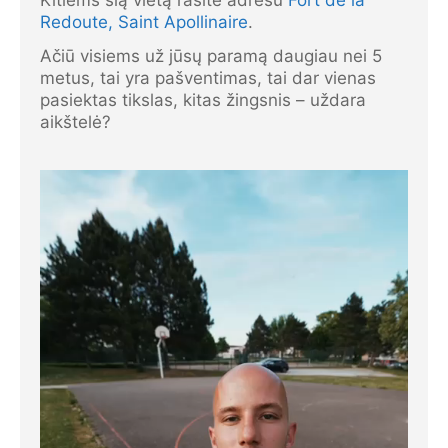
Kitiems šią vietą rasite adresu
Fort de la
Redoute, Saint Apollinaire
.
Ačiū visiems už jūsų paramą daugiau nei 5
metus, tai yra pašventimas, tai dar vienas
pasiektas tikslas, kitas žingsnis – uždara
aikštelė?