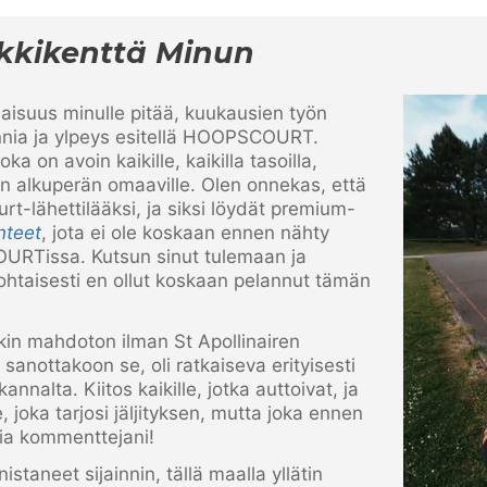
ikkikenttä Minun
laisuus minulle pitää, kuukausien työn
nnia ja ylpeys esitellä HOOPSCOURT.
oka on avoin kaikille, kaikilla tasoilla,
ken alkuperän omaaville. Olen onnekas, että
rt-lähettilääksi, ja siksi löydät premium-
nteet
, jota ei ole koskaan ennen nähty
RTissa. Kutsun sinut tulemaan ja
htaisesti en ollut koskaan pelannut tämän
kin mahdoton ilman St Apollinairen
sanottakoon se, oli ratkaiseva erityisesti
nnalta. Kiitos kaikille, jotka auttoivat, ja
le, joka tarjosi jäljityksen, mutta joka ennen
kia kommenttejani!
staneet sijainnin, tällä maalla yllätin