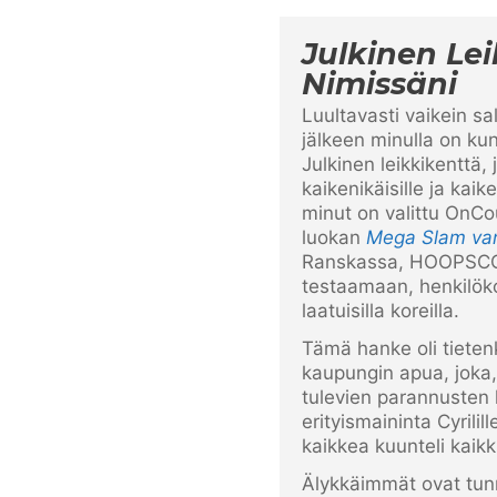
Julkinen Le
Nimissäni
Luultavasti vaikein sa
jälkeen minulla on ku
Julkinen leikkikenttä, j
kaikenikäisille ja kai
minut on valittu OnCou
luokan
Mega Slam va
Ranskassa, HOOPSCOU
testaamaan, henkilöko
laatuisilla koreilla.
Tämä hanke oli tieten
kaupungin apua, joka, 
tulevien parannusten ka
erityismaininta Cyrilil
kaikkea kuunteli kaik
Älykkäimmät ovat tunni