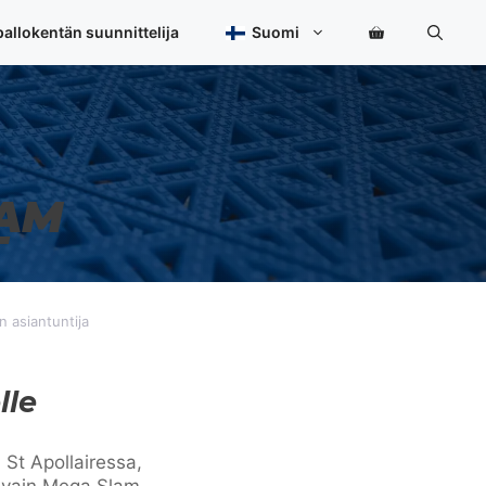
allokentän suunnittelija
Suomi
LAM
T
n asiantuntija
lle
 St Apollairessa,