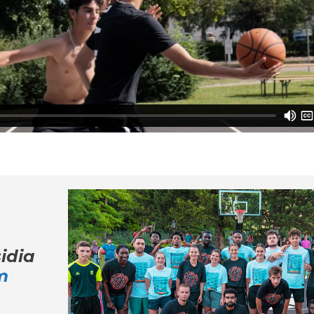
idia
m
m
be
ter