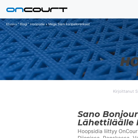
Siirry
sisältöön
Etusivu
"
Blogi
"
Hoopsidia x Mega Slam koripallorenkaat
HO
Kirjoittanut 
Sano Bonjour 
Lähettiläälle
Hoopsidia liittyy OnCour