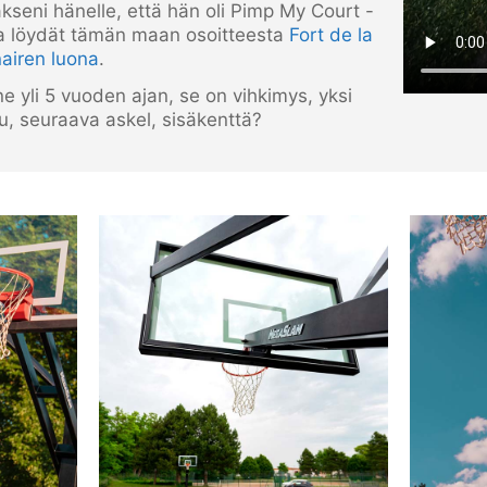
kseni hänelle, että hän oli Pimp My Court -
lta löydät tämän maan osoitteesta
Fort de la
nairen luona
.
nne yli 5 vuoden ajan, se on vihkimys, yksi
ttu, seuraava askel, sisäkenttä?