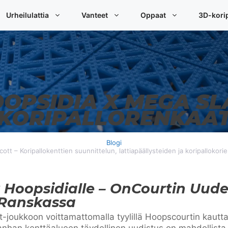
Urheilulattia
Vanteet
Oppaat
3D-korip
OPSIDIA X MEGA S
KORIPALLORENKAA
Blogi
Scott – Koripallokenttien suunnittelun, lattiapäällysteiden ja koripallokorie
Hoopsidialle – OnCourtin Uude
 Ranskassa
t-joukkoon voittamattomalla tyylillä Hoopscourtin kautta