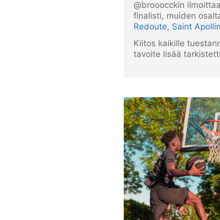
@brooocckin ilmoittaa
finalisti, muiden osa
Redoute, Saint Apolli
Kiitos kaikille tuesta
tavoite lisää tarkiste