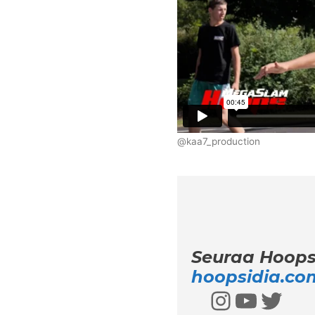
@kaa7_production
Seuraa Hoops
hoopsidia.co
Instagra
YouTu
Twit