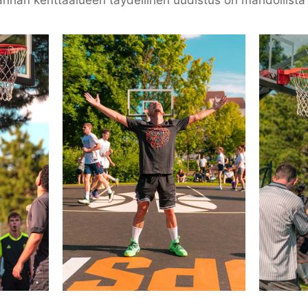
anhan kenttäalueen täydellinen uudistus on mahdollist