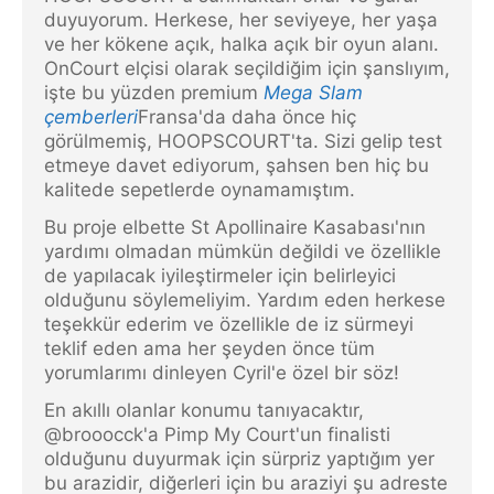
duyuyorum. Herkese, her seviyeye, her yaşa
ve her kökene açık, halka açık bir oyun alanı.
OnCourt elçisi olarak seçildiğim için şanslıyım,
işte bu yüzden premium
Mega Slam
çemberleri
Fransa'da daha önce hiç
görülmemiş, HOOPSCOURT'ta. Sizi gelip test
etmeye davet ediyorum, şahsen ben hiç bu
kalitede sepetlerde oynamamıştım.
Bu proje elbette St Apollinaire Kasabası'nın
yardımı olmadan mümkün değildi ve özellikle
de yapılacak iyileştirmeler için belirleyici
olduğunu söylemeliyim. Yardım eden herkese
teşekkür ederim ve özellikle de iz sürmeyi
teklif eden ama her şeyden önce tüm
yorumlarımı dinleyen Cyril'e özel bir söz!
En akıllı olanlar konumu tanıyacaktır,
@brooocck'a Pimp My Court'un finalisti
olduğunu duyurmak için sürpriz yaptığım yer
bu arazidir, diğerleri için bu araziyi şu adreste