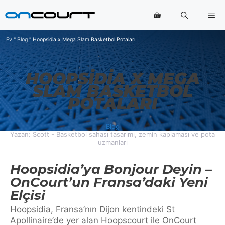
İçeriğe
Me
geç
Ev
"
Blog
"
Hoopsidia x Mega Slam Basketbol Potaları
HOOPSIDIA X MEGA
SLAM BASKETBOL
POTALARI
Blog
Yazan: Scott - Basketbol sahası tasarımı, zemin kaplaması ve pota
uzmanları
Hoopsidia’ya Bonjour Deyin –
OnCourt’un Fransa’daki Yeni
Elçisi
Hoopsidia, Fransa’nın Dijon kentindeki St
Apollinaire’de yer alan Hoopscourt ile OnCourt