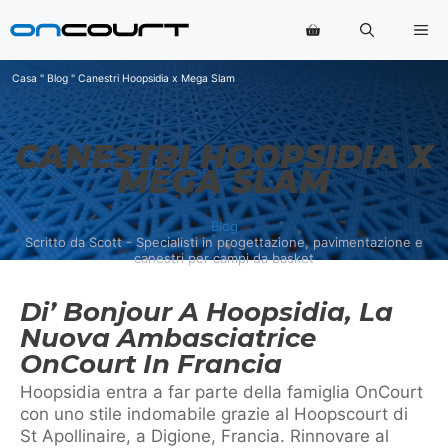
Vai
Me
al
contenuto
Casa
"
Blog
"
Canestri Hoopsidia x Mega Slam
CANESTRI HOOPSIDIA X
MEGA SLAM
Blog
Scritto da Scott - Specialisti in progettazione, pavimentazione e
canestri per campi da basket
Di’ Bonjour A Hoopsidia, La
Nuova Ambasciatrice
OnCourt In Francia
Hoopsidia entra a far parte della famiglia OnCourt
con uno stile indomabile grazie al Hoopscourt di
St Apollinaire, a Digione, Francia. Rinnovare al