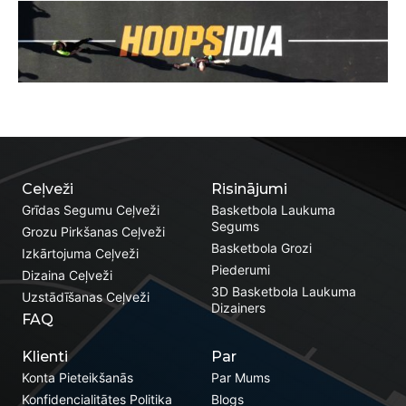
Ceļveži
Risinājumi
Grīdas Segumu Ceļveži
Basketbola Laukuma
Segums
Grozu Pirkšanas Ceļveži
Basketbola Grozi
Izkārtojuma Ceļveži
Piederumi
Dizaina Ceļveži
3D Basketbola Laukuma
Uzstādīšanas Ceļveži
Dizainers
FAQ
Klienti
Par
Konta Pieteikšanās
Par Mums
Konfidencialitātes Politika
Blogs