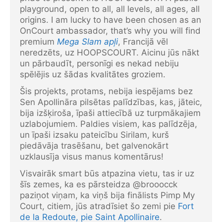
playground, open to all, all levels, all ages, all
origins. I am lucky to have been chosen as an
OnCourt ambassador, that’s why you will find
premium
Mega Slam apļi
, Francijā vēl
neredzēts, uz HOOPSCOURT. Aicinu jūs nākt
un pārbaudīt, personīgi es nekad nebiju
spēlējis uz šādas kvalitātes groziem.
Šis projekts, protams, nebija iespējams bez
Sen Apollināra pilsētas palīdzības, kas, jāteic,
bija izšķiroša, īpaši attiecībā uz turpmākajiem
uzlabojumiem. Paldies visiem, kas palīdzēja,
un īpaši izsaku pateicību Sirilam, kurš
piedāvāja trasēšanu, bet galvenokārt
uzklausīja visus manus komentārus!
Visvairāk smart būs atpazina vietu, tas ir uz
šīs zemes, ka es pārsteidza @brooocck
paziņot viņam, ka viņš bija finālists Pimp My
Court, citiem, jūs atradīsiet šo zemi pie
Fort
de la Redoute, pie Saint Apollinaire
.