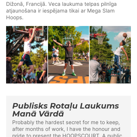
Dižonā, Francijā. Veca laukuma telpas pilnīga
atjaunošana ir iespējama tikai ar Mega Slam
Hoops.
Publisks Rotaļu Laukums
Manā Vārdā
Probably the hardest secret for me to keep,
after months of work, I have the honour and
pride to present the HOOPSCOURT. A public