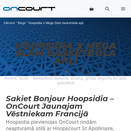
Pāriet
Izv
uz
saturu
Sākums
"
Blogs
"
Hoopsidia x Mega Slam basketbola apļi
HOOPSIDIA X MEGA
SLAM BASKETBOLA
APĻI
Blogs
Autors: Scott - Basketbola laukumu dizaina, grīdas segumu un apļu
speciālisti
Sakiet Bonjour Hoopsidia –
OnCourt Jaunajam
Vēstniekam Francijā
Hoopsidia pievienojas OnCourt rindām
neapturamā stilā ar Hoopscourt St Apollinaire,