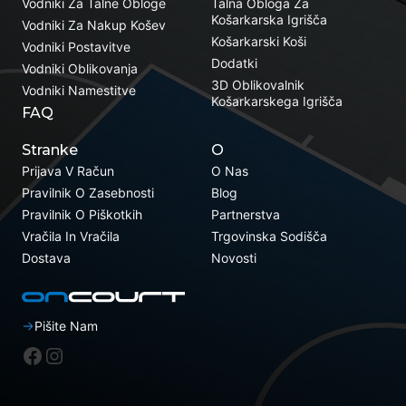
Vodniki Za Talne Obloge
Talna Obloga Za
Košarkarska Igrišča
Vodniki Za Nakup Košev
Košarkarski Koši
Vodniki Postavitve
Dodatki
Vodniki Oblikovanja
3D Oblikovalnik
Vodniki Namestitve
Košarkarskega Igrišča
FAQ
Stranke
O
Prijava V Račun
O Nas
Pravilnik O Zasebnosti
Blog
Pravilnik O Piškotkih
Partnerstva
Vračila In Vračila
Trgovinska Sodišča
Dostava
Novosti
Pišite Nam
Facebook
Instagram