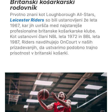
Britanski košarkarski
rodovnik
Prvotno znani kot Loughborough All-Stars,
Leicester Riders
so bili ustanovljeni že leta
1967, kar jih uvršča med najstarejše
profesionalne britanske košarkarske klube.
Kot ustanovni člani NBL leta 1972 in BBL leta
1987, Riders navdihujejo OnCourt v naših
prizadevanjih, da ustvarimo podobno trajno
prisotnost v britanski košarki.