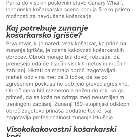
Parka do visokih poslovnih stavb Canary Wharf,
londonska košarkarska scena ponuja široko paleto
možnosti za navdušene košarkarje.
Kaj potrebuje zunanje
košarkarsko igrišče?
Prva stvar, ki jo naredi vsak košarkar, ko pride na
zunanje igrišče, je ocena kakovosti košarkarskih
obročev. Obroči morajo biti dovolj robustni, da
prenesejo udarce tisočih visokih metov in močnih
zabijanj. Hkrati pa morajo obroči zagotavljati
mehak odziv na met za 3 točke, da se po
zgrešenem poskusu ne odbijejo preveč agresivno.
Obroč mora biti razmeroma nežen do rok, ko ga
primeš, da se koža ne odtrga med neusmiljenim
treningom zabijanj. Zunanji 180-stopinjski odklopni
obroč zagotovo prinaša dodatne točke, saj
zagotavlja profesionalnost zunanje izkušnje.
Visokokakovostni košarkarski
koši