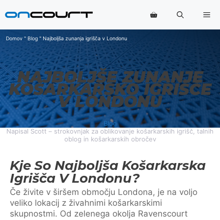
Preskoči
Me
na
vsebino
Domov
"
Blog
"
Najboljša zunanja igrišča v Londonu
NAJBOLJŠE ZUNANJE
KOŠARKARSKO IGRIŠČE
V LONDONU
Blog
Napisal Scott – strokovnjak za oblikovanje košarkarskih igrišč, talnih
oblog in košarkarskih obročev
Kje So Najboljša Košarkarska
Igrišča V Londonu?
Če živite v širšem območju Londona, je na voljo
veliko lokacij z živahnimi košarkarskimi
skupnostmi. Od zelenega okolja Ravenscourt