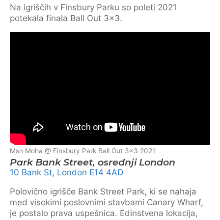
Na igriščih v Finsbury Parku so poleti 2021
potekala finala Ball Out 3×3.
Msn Moha @ Finsbury Park Ball Out 3×3 2021
Park Bank Street, osrednji London
10 Bank St, London E14 4AD
Polovično igrišče Bank Street Park, ki se nahaja
med visokimi poslovnimi stavbami Canary Wharf,
je postalo prava uspešnica. Edinstvena lokacija,