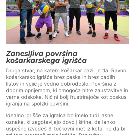
Zanesljiva površina
košarkarskega igrišča
Druga stvar, na katero košarkar pazi, je tla. Ravno
košarkarsko igrišče brez peska in brez padlih
listov in vejic je vedno dobrodošlo. Površina z
dobrim oprijemom, ki omogoča hitre zaustavitve in
varne odskoke. Nič ni bolj frustrirajoče kot poskus
igranja na spolzki površini.
Idealno igrišče za igralca bo imelo tudi jasne
oznake, ki zagotavljajo dovolj širine, da lahko
uspešno izvedeš 3-točkovni met iz kota, ne da bi