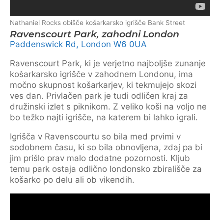
Nathaniel Rocks obišče košarkarsko igrišče Bank Street
Ravenscourt Park, zahodni London
Paddenswick Rd, London W6 0UA
Ravenscourt Park, ki je verjetno najboljše zunanje
košarkarsko igrišče v zahodnem Londonu, ima
močno skupnost košarkarjev, ki tekmujejo skozi
ves dan. Privlačen park je tudi odličen kraj za
družinski izlet s piknikom. Z veliko koši na voljo ne
bo težko najti igrišče, na katerem bi lahko igrali.
Igrišča v Ravenscourtu so bila med prvimi v
sodobnem času, ki so bila obnovljena, zdaj pa bi
jim prišlo prav malo dodatne pozornosti. Kljub
temu park ostaja odlično londonsko zbirališče za
košarko po delu ali ob vikendih.