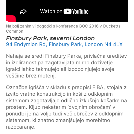
Najbolj zanimivi dogodki s konference BOC 2016 v Ducketts
Common
Finsbury Park, severni London
94 Endymion Rd, Finsbury Park, London N4 4LX
Nahaja se sredi Finsbury Parka, privlačna ureditev
in izoliranost pa zagotavljata mirno doživetje.
Igralci lahko tekmujejo ali izpopolnjujejo svoje
veščine brez motenj.
Označbe igrišča v skladu s predpisi FIBA, stojala z
izvito vratno konstrukcijo in koši z odklopnim
sistemom zagotavljajo odlično izkušnjo košarke na
prostem. Kljub nekaterim ‘dvojnim obročem’ v
ponudbi je na voljo tudi več obročev z odklopnim
sistemom, ki znatno zmanjšujejo morebitno
razočaranje.