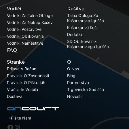
Vodiči
Rešitve
Vodniki Za Talne Obloge
Talna Obloga Za
Košarkarska Igrišča
Vodniki Za Nakup Košev
Košarkarski Koši
Vodniki Postavitve
Dodatki
Vodniki Oblikovanja
3D Oblikovalnik
Vodniki Namestitve
Košarkarskega Igrišča
FAQ
Stranke
O
Prijava V Račun
O Nas
Pravilnik O Zasebnosti
Blog
Pravilnik O Piškotkih
Partnerstva
Vračila In Vračila
Trgovinska Sodišča
Dostava
Novosti
Pišite Nam
Facebook
Instagram