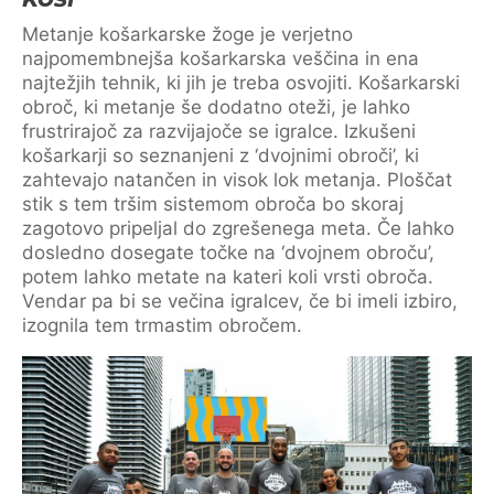
Metanje košarkarske žoge je verjetno
najpomembnejša košarkarska veščina in ena
najtežjih tehnik, ki jih je treba osvojiti. Košarkarski
obroč, ki metanje še dodatno oteži, je lahko
frustrirajoč za razvijajoče se igralce. Izkušeni
košarkarji so seznanjeni z ‘dvojnimi obroči’, ki
zahtevajo natančen in visok lok metanja. Ploščat
stik s tem tršim sistemom obroča bo skoraj
zagotovo pripeljal do zgrešenega meta. Če lahko
dosledno dosegate točke na ‘dvojnem obroču’,
potem lahko metate na kateri koli vrsti obroča.
Vendar pa bi se večina igralcev, če bi imeli izbiro,
izognila tem trmastim obročem.