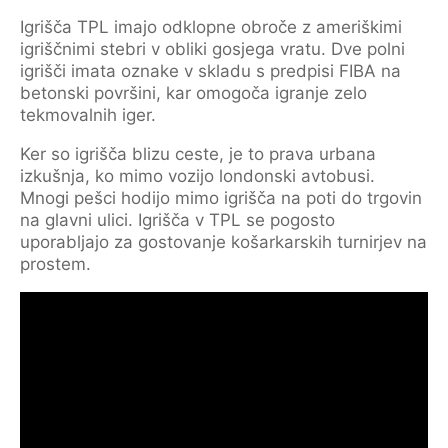
Igrišča TPL imajo odklopne obroče z ameriškimi
igriščnimi stebri v obliki gosjega vratu. Dve polni
igrišči imata oznake v skladu s predpisi FIBA na
betonski površini, kar omogoča igranje zelo
tekmovalnih iger.
Ker so igrišča blizu ceste, je to prava urbana
izkušnja, ko mimo vozijo londonski avtobusi.
Mnogi pešci hodijo mimo igrišča na poti do trgovin
na glavni ulici. Igrišča v TPL se pogosto
uporabljajo za gostovanje košarkarskih turnirjev na
prostem.