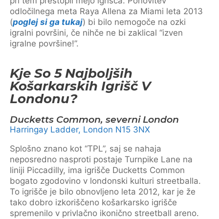
pri tem prestopil mejo igrišča. Ponovitev
odločilnega meta Raya Allena za Miami leta 2013
(
poglej si ga tukaj
) bi bilo nemogoče na ozki
igralni površini, če nihče ne bi zaklical “izven
igralne površine!”.
Kje So 5 Najboljših
Košarkarskih Igrišč V
Londonu?
Ducketts Common, severni London
Harringay Ladder, London N15 3NX
Splošno znano kot “TPL”, saj se nahaja
neposredno nasproti postaje Turnpike Lane na
liniji Piccadilly, ima igrišče Ducketts Common
bogato zgodovino v londonski kulturi streetballa.
To igrišče je bilo obnovljeno leta 2012, kar je že
tako dobro izkoriščeno košarkarsko igrišče
spremenilo v privlačno ikonično streetball areno.