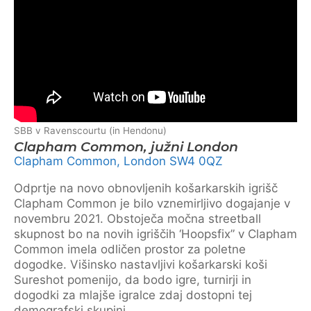
SBB v Ravenscourtu (in Hendonu)
Clapham Common, južni London
Clapham Common, London SW4 0QZ
Odprtje na novo obnovljenih košarkarskih igrišč
Clapham Common je bilo vznemirljivo dogajanje v
novembru 2021. Obstoječa močna streetball
skupnost bo na novih igriščih ‘Hoopsfix” v Clapham
Common imela odličen prostor za poletne
dogodke. Višinsko nastavljivi košarkarski koši
Sureshot pomenijo, da bodo igre, turnirji in
dogodki za mlajše igralce zdaj dostopni tej
demografski skupini.