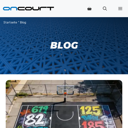
Zum
Me
Inhalt
springen
Startseite
"
Blog
BLOG