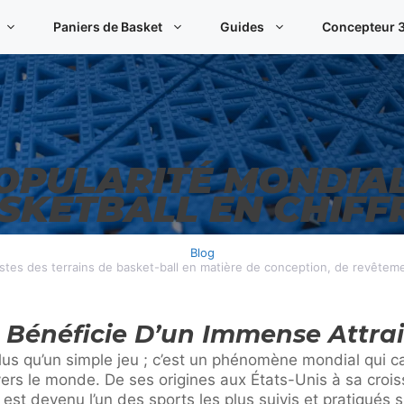
Paniers de Basket
Guides
Concepteur 3
OPULARITÉ MONDIA
SKETBALL EN CHIFF
Blog
listes des terrains de basket-ball en matière de conception, de revêtem
 Bénéficie D’un Immense Attra
lus qu’un simple jeu ; c’est un phénomène mondial qui ca
vers le monde. De ses origines aux États-Unis à sa crois
 est devenu l’un des sports les plus suivis et pratiqués s