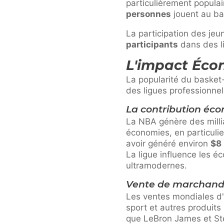
particulièrement popula
personnes
jouent au ba
La participation des jeu
participants
dans des l
L'impact Éco
La popularité du basket
des ligues professionnel
La contribution éc
La NBA génère des millia
économies, en particulie
avoir généré environ
$8 
La ligue influence les é
ultramodernes.
Vente de marchand
Les ventes mondiales d'a
sport et autres produits
que LeBron James et Ste