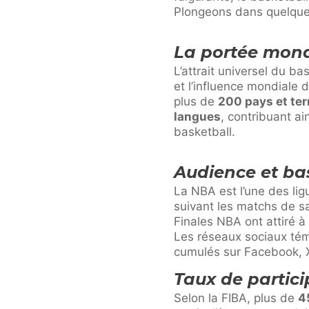
Plongeons dans quelques 
La portée mond
L’attrait universel du ba
et l’influence mondiale 
plus de
200 pays et ter
langues
, contribuant a
basketball.
Audience et ba
La NBA est l’une des lig
suivant les matchs de sai
Finales NBA ont attiré 
Les réseaux sociaux té
cumulés sur Facebook, X
Taux de partic
Selon la FIBA, plus de
4