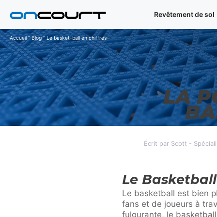
Aller
Revêtement de sol
au
contenu
Accueil
"
Blog
"
Le basket-ball en chiffres
LA P
BA
Écrit par Scott - Spécia
Le Basketball
Le basketball est bien p
fans et de joueurs à tra
fulgurante, le basketball