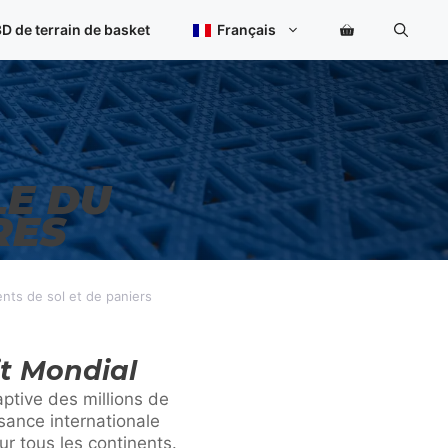
D de terrain de basket
Français
LE DU
RES
ents de sol et de paniers
it Mondial
ptive des millions de
sance internationale
ur tous les continents.