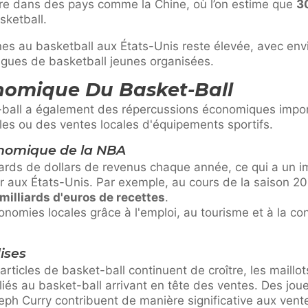
ire dans des pays comme la Chine, où l’on estime que
3
sketball.
nes au basketball aux États-Unis reste élevée, avec en
igues de basketball jeunes organisées.
nomique Du Basket-Ball
-ball a également des répercussions économiques import
les ou des ventes locales d'équipements sportifs.
onomique de la NBA
rds de dollars de revenus chaque année, ce qui a un imp
r aux États-Unis. Par exemple, au cours de la saison 2
milliards d'euros de recettes
.
conomies locales grâce à l'emploi, au tourisme et à la co
ises
rticles de basket-ball continuent de croître, les maillo
 liés au basket-ball arrivant en tête des ventes. Des jo
ph Curry contribuent de manière significative aux ven