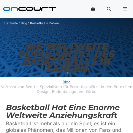
Zum
Me
Inhalt
springen
Startseite
"
Blog
"
Basketball in Zahlen
DIE WELTWEITE
POPULARITÄT DES
BASKETBALLS IN
ZAHLEN
Blog
Verfasst von Scott – Spezialisten für Basketballplätze in den Bereichen
Design, Bodenbeläge und Körbe
Basketball Hat Eine Enorme
Weltweite Anziehungskraft
Basketball ist mehr als nur ein Spiel; es ist ein
globales Phänomen, das Millionen von Fans und