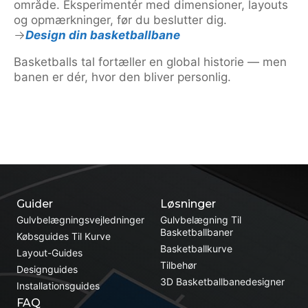
område. Eksperimentér med dimensioner, layouts
og opmærkninger, før du beslutter dig.
Design din basketballbane
Basketballs tal fortæller en global historie — men
banen er dér, hvor den bliver personlig.
Guider
Løsninger
Gulvbelægningsvejledninger
Gulvbelægning Til
Basketballbaner
Købsguides Til Kurve
Basketballkurve
Layout-Guides
Tilbehør
Designguides
3D Basketballbanedesigner
Installationsguides
FAQ