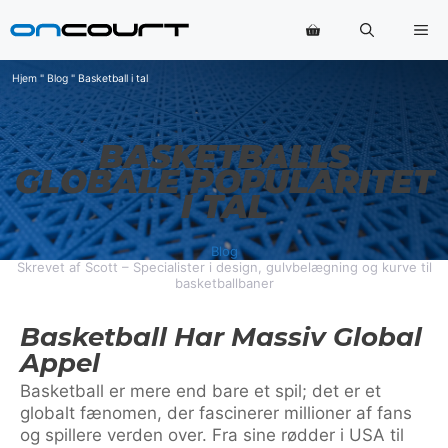
Hop
Me
til
indhold
Hjem
"
Blog
"
Basketball i tal
BASKETBALLS
GLOBALE POPULARITET
I TAL
Blog
Skrevet af Scott – Specialister i design, gulvbelægning og kurve til
basketballbaner
Basketball Har Massiv Global
Appel
Basketball er mere end bare et spil; det er et
globalt fænomen, der fascinerer millioner af fans
og spillere verden over. Fra sine rødder i USA til