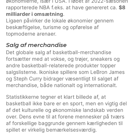
økonomierne, især i USA. I løbet af 2022-sæsonen
rapporterede NBA f.eks. at have genereret ca.
$8
milliarder i omsætning
.
Ligaen påvirker de lokale økonomier gennem
beskæftigelse, turisme og opførelse af
topmoderne arenaer.
Salg af merchandise
Det globale salg af basketball-merchandise
fortsætter med at vokse, og trøjer, sneakers og
andre basketball-relaterede produkter topper
salgslisterne. Ikoniske spillere som LeBron James
og Steph Curry bidrager væsentligt til salget af
merchandise, både nationalt og internationalt.
Statistikkerne tegner et klart billede af, at
basketball ikke bare er en sport, men en vigtig del
af det kulturelle og økonomiske landskab verden
over. Dens evne til at forene mennesker på tværs
af forskellige baggrunde gennem kærligheden til
spillet er virkelig bemærkelsesværdig.