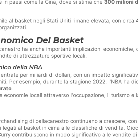
e in paesi come la Cina, dove si stima che
300 milioni 
ile al basket negli Stati Uniti rimane elevata, con circa
organizzati.
onomico Del Basket
acanestro ha anche importanti implicazioni economiche, 
ndite di attrezzature sportive locali.
mico della NBA
trate per miliardi di dollari, con un impatto significati
Uniti. Per esempio, durante la stagione 2022, l'NBA ha di
urato
.
e economie locali attraverso l'occupazione, il turismo e 
rchandising di pallacanestro continuano a crescere, con
i legati al basket in cima alle classifiche di vendita. Gio
ry contribuiscono in modo significativo alle vendite di