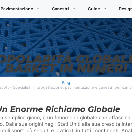
Pavimentazione
Canestri
Guide
Desig
OPOLARITÀ GLOBAL
BASKET IN NUMERI
Blog
 Scott - Specialisti in progettazione, pavimentazione e canestri per camp
 Un Enorme Richiamo Globale
un semplice gioco; è un fenomeno globale che affascina mi
o. Dalle sue origini negli Stati Uniti alla sua crescita inte
gli sport più seguiti e praticati in tutti i continenti. An