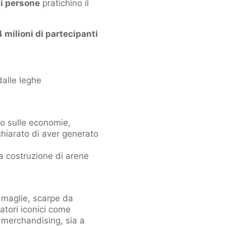
di persone
pratichino il
4 milioni di partecipanti
dalle leghe
vo sulle economie,
chiarato di aver generato
la costruzione di arene
 maglie, scarpe da
catori iconici come
 merchandising, sia a