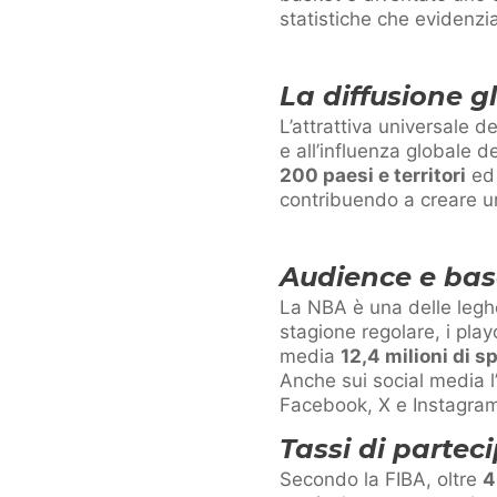
statistiche che evidenzi
La diffusione g
L’attrattiva universale d
e all’influenza globale d
200 paesi e territori
ed 
contribuendo a creare u
Audience e base
La NBA è una delle leghe
stagione regolare, i play
media
12,4 milioni di s
Anche sui social media l
Facebook, X e Instagra
Tassi di partec
Secondo la FIBA, oltre
4