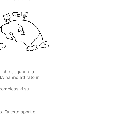
ri che seguono la
BA hanno attirato in
omplessivi su
o. Questo sport è