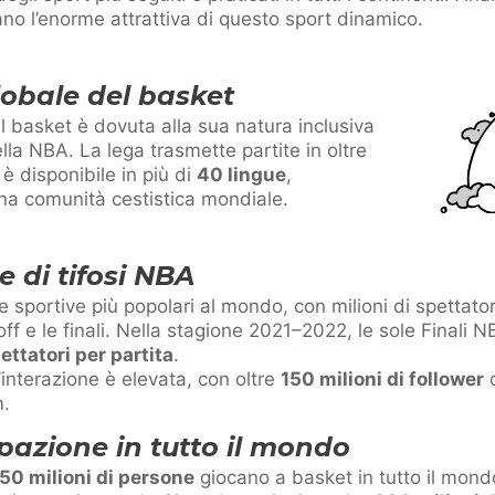
ano l’enorme attrattiva di questo sport dinamico.
lobale del basket
el basket è dovuta alla sua natura inclusiva
ella NBA. La lega trasmette partite in oltre
è disponibile in più di
40 lingue
,
na comunità cestistica mondiale.
 di tifosi NBA
 sportive più popolari al mondo, con milioni di spettato
off e le finali. Nella stagione 2021–2022, le sole Finali N
pettatori per partita
.
’interazione è elevata, con oltre
150 milioni di follower
c
m.
ipazione in tutto il mondo
50 milioni di persone
giocano a basket in tutto il mond