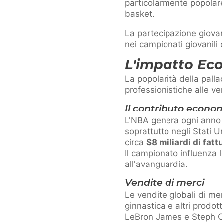
particolarmente popolar
basket.
La partecipazione giovan
nei campionati giovanili 
L'impatto Ec
La popolarità della pall
professionistiche alle ve
Il contributo econo
L'NBA genera ogni anno en
soprattutto negli Stati 
circa
$8 miliardi di fatt
Il campionato influenza l
all'avanguardia.
Vendite di merci
Le vendite globali di me
ginnastica e altri prodott
LeBron James e Steph Cur