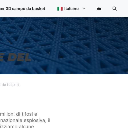
ner 3D campo da basket
Italiano
E DEL
i da basket
lioni di tifosi e
rnazionale esplosiva, il
alizziamo alcune