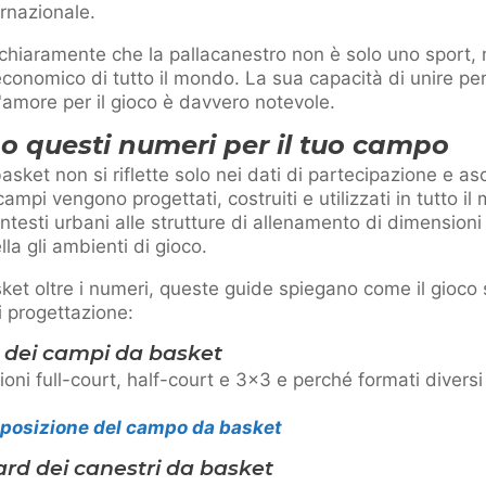
ernazionale.
chiaramente che la pallacanestro non è solo uno sport, 
conomico di tutto il mondo. La sua capacità di unire pe
'amore per il gioco è davvero notevole.
o questi numeri per il tuo campo
asket non si riflette solo nei dati di partecipazione e as
mpi vengono progettati, costruiti e utilizzati in tutto i
ntesti urbani alle strutture di allenamento di dimensioni
lla gli ambienti di gioco.
ket oltre i numeri, queste guide spiegano come il gioco s
i progettazione:
 dei campi da basket
oni full-court, half-court e 3×3 e perché formati divers
isposizione del campo da basket
rd dei canestri da basket