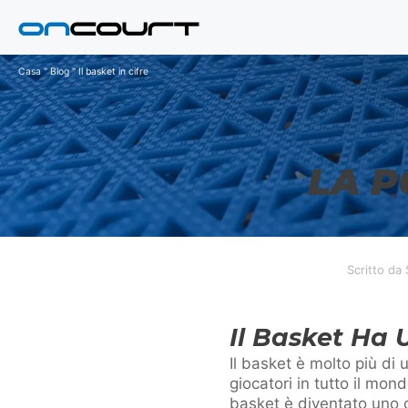
Vai
al
contenuto
Casa
"
Blog
"
Il basket in cifre
LA P
Scritto da
Il Basket Ha
Il basket è molto più di 
giocatori in tutto il mond
basket è diventato uno de