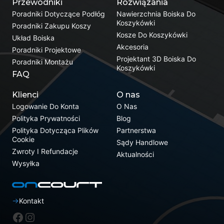
Przewodniki
Rozwiązania
Poradniki Dotyczące Podłóg
Nawierzchnia Boiska Do
Koszykówki
Poradniki Zakupu Koszy
Kosze Do Koszykówki
Układ Boiska
Akcesoria
Poradniki Projektowe
Projektant 3D Boiska Do
Poradniki Montażu
Koszykówki
FAQ
Klienci
O nas
Logowanie Do Konta
O Nas
Polityka Prywatności
Blog
Polityka Dotycząca Plików
Partnerstwa
Cookie
Sądy Handlowe
Zwroty I Refundacje
Aktualności
Wysyłka
Kontakt
Facebook
Instagram