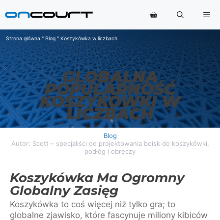
Przejdź
Me
do
treści
Strona główna
"
Blog
"
Koszykówka w liczbach
GLOBALNA
POPULARNOŚĆ
KOSZYKÓWKI W
LICZBACH
Blog
Autor: Scott – specjaliści od projektowania boisk do koszykówki,
podłóg i obręczy
Koszykówka Ma Ogromny
Globalny Zasięg
Koszykówka to coś więcej niż tylko gra; to
globalne zjawisko, które fascynuje miliony kibiców