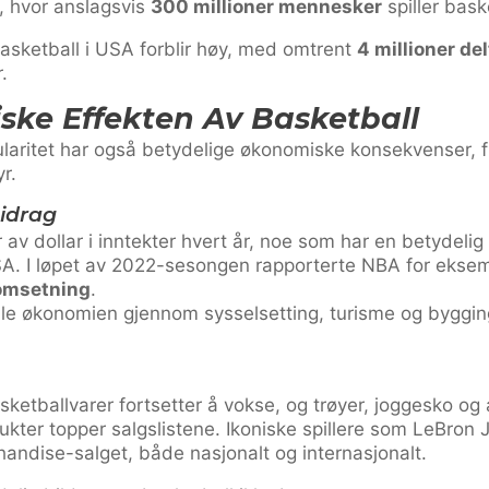
, hvor anslagsvis
300 millioner mennesker
spiller bask
sketball i USA forblir høy, med omtrent
4 millioner de
.
ke Effekten Av Basketball
aritet har også betydelige økonomiske konsekvenser, fra 
r.
idrag
 av dollar i inntekter hvert år, noe som har en betydelig
SA. I løpet av 2022-sesongen rapporterte NBA for ekse
 omsetning
.
ale økonomien gjennom sysselsetting, turisme og bygg
sketballvarer fortsetter å vokse, og trøyer, joggesko og
ukter topper salgslistene. Ikoniske spillere som LeBron
chandise-salget, både nasjonalt og internasjonalt.