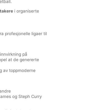
etball.
ltakere
i organiserte
profesjonelle ligaer til
 innvirkning på
mpel at de genererte
ing av toppmoderne
 andre
 James og Steph Curry