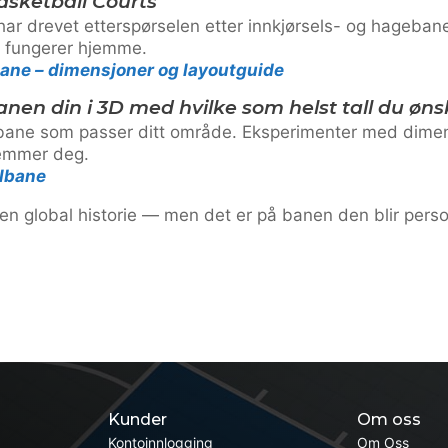
sketball Courts
har drevet etterspørselen etter innkjørsels- og hageban
k fungerer hjemme.
ane – dimensjoner og layoutguide
nen din i 3D med hvilke som helst tall du øns
en bane som passer ditt område. Eksperimenter med dime
emmer deg.
llbane
r en global historie — men det er på banen den blir perso
Kunder
Om oss
Kontoinnlogging
Om Oss