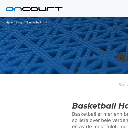
Hopp
til
innhold
Hjem
"
Blogg
"
Basketball i tall
B
Skrev
Basketball H
Basketball er mer enn ba
spillere over hele verden
en av de mest fulgte og 