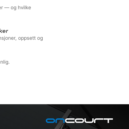
er — og hvilke
ker
nsjoner, oppsett og
nlig.