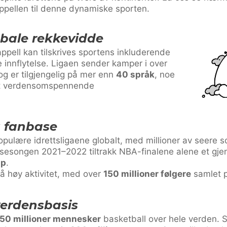
pellen til denne dynamiske sporten.
obale rekkevidde
appell kan tilskrives sportens inkluderende
 innflytelse. Ligaen sender kamper i over
g er tilgjengelig på mer enn
40 språk
, noe
 et verdensomspennende
g fanbase
pulære idrettsligaene globalt, med millioner av seere s
. I sesongen 2021–2022 tiltrakk NBA-finalene alene et gj
mp
.
å høy aktivitet, med over
150 millioner følgere
samlet 
verdensbasis
50 millioner mennesker
basketball over hele verden. S