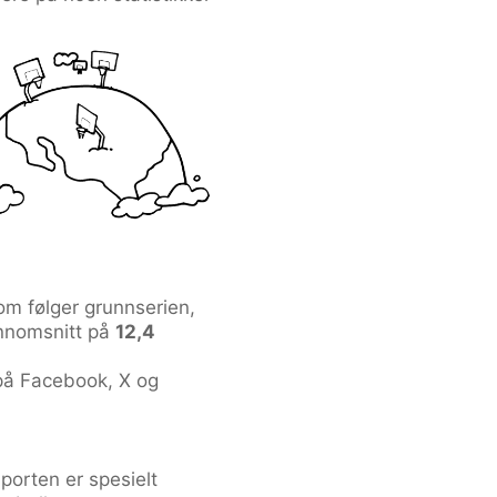
om følger grunnserien,
ennomsnitt på
12,4
på Facebook, X og
porten er spesielt