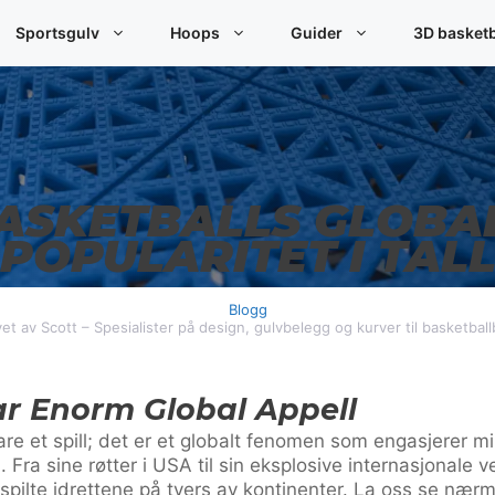
Sportsgulv
Hoops
Guider
3D basket
ASKETBALLS GLOBA
POPULARITET I TAL
Blogg
et av Scott – Spesialister på design, gulvbelegg og kurver til basketbal
ar Enorm Global Appell
re et spill; det er et globalt fenomen som engasjerer mi
. Fra sine røtter i USA til sin eksplosive internasjonale v
spilte idrettene på tvers av kontinenter. La oss se nærm