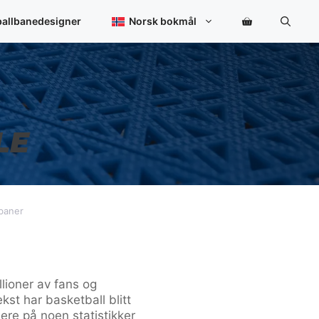
ballbanedesigner
Norsk bokmål
LE
L
lbaner
llioner av fans og
ekst har basketball blitt
ere på noen statistikker