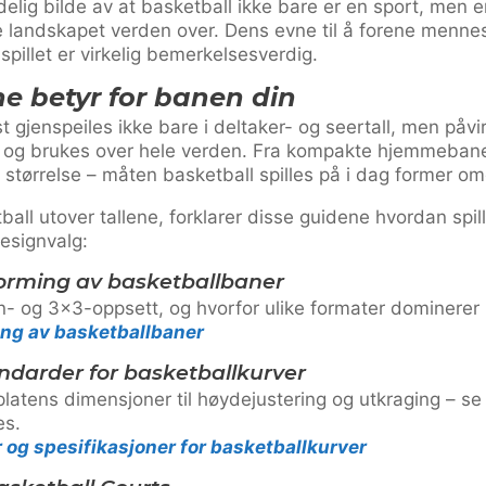
delig bilde av at basketball ikke bare er en sport, men e
e landskapet verden over. Dens evne til å forene menne
spillet er virkelig bemerkelsesverdig.
ne betyr for banen din
t gjenspeiles ikke bare i deltaker- og seertall, men påvi
og brukes over hele verden. Fra kompakte hjemmebaner
t størrelse – måten basketball spilles på i dag former omg
all utover tallene, forklarer disse guidene hvordan spill
esignvalg:
orming av basketballbaner
n- og 3×3-oppsett, og hvorfor ulike formater dominerer i
ming av basketballbaner
ndarder for basketballkurver
platens dimensjoner til høydejustering og utkraging – s
es.
 og spesifikasjoner for basketballkurver