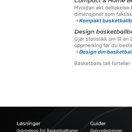
Compact & Home Ba
Hvordan økt deltakelse 
dimensjoner som faktis
Kompakt basketballb
Design basketballba
Gjør statistikk om til 
oppmerking før du best
Design din basketba
Basketballs tall fortelle
Løsninger
Guider
Gulvbelegg For Basketballbaner
Gulvveiledninger