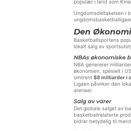
populær i land som Kina
Ungdomsdeltakelsen i ba
ungdomsbasketballigaer
Den Økonomis
Basketballsportens popul
lokalt salg av sportsutsty
NBAs økonomiske b
NBA genererer milliarder
økonomien, spesielt i U
omtrent
$8 milliarder i
Ligaen påvirker den lok
arenaer.
Salg av varer
Det globale salget av ba
basketballrelaterte prod
bidrar betydelig til mer