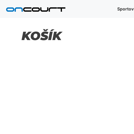
Přeskočit
Sportov
na
obsah
KOŠÍK