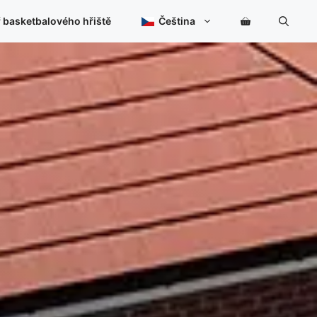
 basketbalového hřiště
Čeština