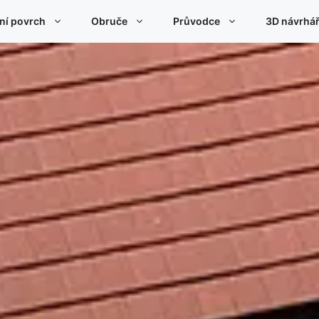
ní povrch
Obruče
Průvodce
3D návrhář