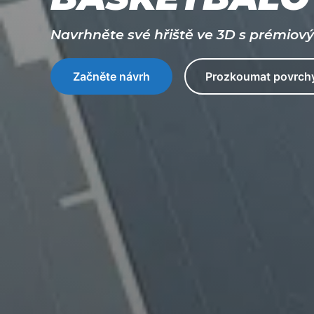
Navrhněte své hřiště ve 3D s prémiov
Začněte návrh
Prozkoumat povrch