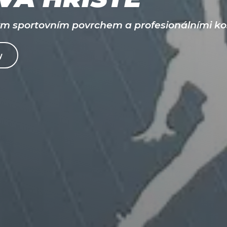
ým sportovním povrchem a profesionálními ko
y