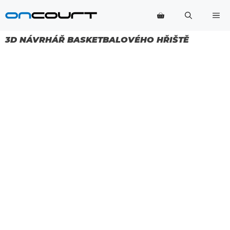
Přeskočit
Na
na
obsah
3D NÁVRHÁŘ BASKETBALOVÉHO HŘIŠTĚ