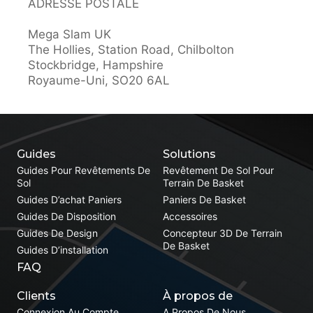
ADRESSE POSTALE
Mega Slam UK
The Hollies, Station Road, Chilbolton
Stockbridge, Hampshire
Royaume-Uni, SO20 6AL
Guides
Solutions
Guides Pour Revêtements De
Revêtement De Sol Pour
Sol
Terrain De Basket
Guides D’achat Paniers
Paniers De Basket
Guides De Disposition
Accessoires
Guides De Design
Concepteur 3D De Terrain
De Basket
Guides D’installation
FAQ
Clients
À propos de
Connexion Au Compte
A Propos De Nous