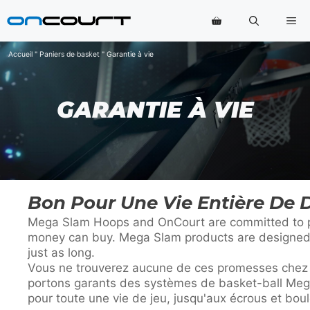
Aller
Me
au
contenu
Accueil
"
Paniers de basket
"
Garantie à vie
GARANTIE À VIE
Bon Pour Une Vie Entière De 
Mega Slam Hoops and OnCourt are committed to pro
money can buy. Mega Slam products are designed to 
just as long.
Vous ne trouverez aucune de ces promesses chez d
portons garants des systèmes de basket-ball Me
pour toute une vie de jeu, jusqu'aux écrous et bou