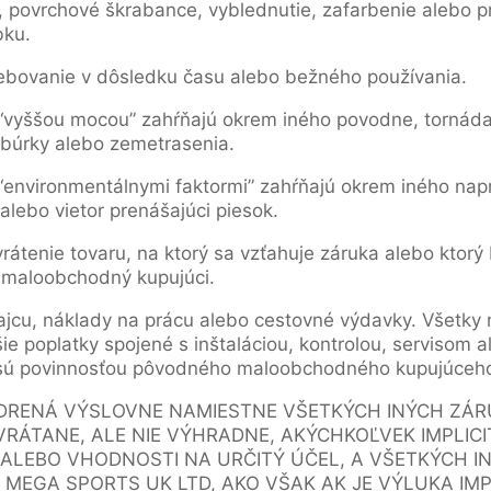
, povrchové škrabance, vyblednutie, zafarbenie alebo pr
bku.
ebovanie v dôsledku času alebo bežného používania.
vyššou mocou” zahŕňajú okrem iného povodne, tornáda, 
 búrky alebo zemetrasenia.
nvironmentálnymi faktormi” zahŕňajú okrem iného naprí
alebo vietor prenášajúci piesok.
vrátenie tovaru, na ktorý sa vzťahuje záruka alebo ktor
 maloobchodný kupujúci.
ajcu, náklady na prácu alebo cestovné výdavky. Všetky 
ie poplatky spojené s inštaláciou, kontrolou, servisom
 sú povinnosťou pôvodného maloobchodného kupujúceh
ADRENÁ VÝSLOVNE NAMIESTNE VŠETKÝCH INÝCH ZÁR
 VRÁTANE, ALE NIE VÝHRADNE, AKÝCHKOĽVEK IMPLIC
LEBO VHODNOSTI NA URČITÝ ÚČEL, A VŠETKÝCH I
MEGA SPORTS UK LTD, AKO VŠAK AK JE VÝLUKA IM