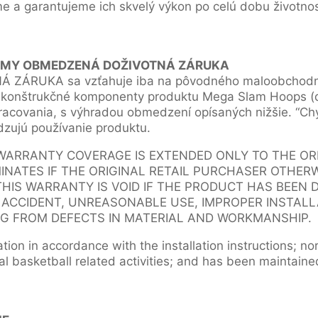
 a garantujeme ich skvelý výkon po celú dobu životnosti
ÉMY OBMEDZENÁ DOŽIVOTNÁ ZÁRUKA
ZÁRUKA sa vzťahuje iba na pôvodného maloobchodné
 konštrukčné komponenty produktu Mega Slam Hoops (ďa
racovania, s výhradou obmedzení opísaných nižšie. “Ch
zujú používanie produktu.
 WARRANTY COVERAGE IS EXTENDED ONLY TO THE ORI
NATES IF THE ORIGINAL RETAIL PURCHASER OTHER
THIS WARRANTY IS VOID IF THE PRODUCT HAS BEEN
, ACCIDENT, UNREASONABLE USE, IMPROPER INSTALL
G FROM DEFECTS IN MATERIAL AND WORKMANSHIP.
ation in accordance with the installation instructions; no
l basketball related activities; and has been maintaine