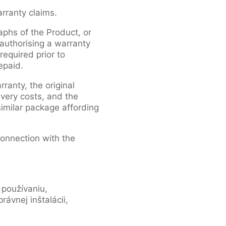
arranty claims.
phs of the Product, or
 authorising a warranty
required prior to
epaid.
ranty, the original
very costs, and the
similar package affording
connection with the
 používaniu,
ávnej inštalácii,