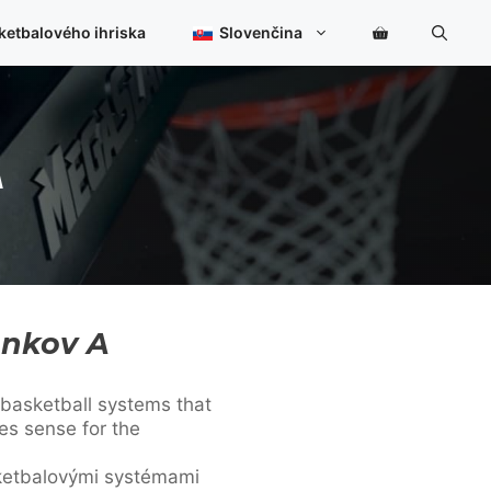
ketbalového ihriska
Slovenčina
A
unkov A
basketball systems that
es sense for the
sketbalovými systémami