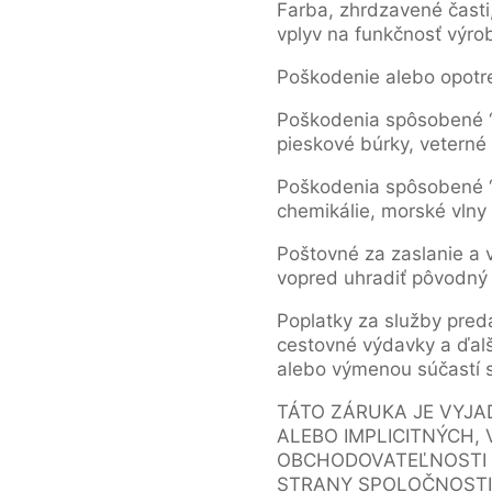
Farba, zhrdzavené časti
vplyv na funkčnosť výro
Poškodenie alebo opotr
Poškodenia spôsobené “
pieskové búrky, veterné
Poškodenia spôsobené “e
chemikálie, morské vlny 
Poštovné za zaslanie a 
vopred uhradiť pôvodný
Poplatky za služby pred
cestovné výdavky a ďalš
alebo výmenou súčastí
TÁTO ZÁRUKA JE VYJ
ALEBO IMPLICITNÝCH,
OBCHODOVATEĽNOSTI A
STRANY SPOLOČNOSTI 