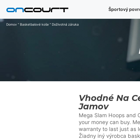
Preskočiť
Športový povr
na
obsah
Domov
"
Basketbalové koše
"
Doživotná záruka
Vhodné Na Ce
Jamov
Mega Slam Hoops and OnC
your money can buy. Meg
warranty to last just as 
Žiadny iný výrobca bas