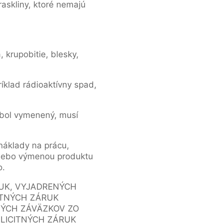
askliny, ktoré nemajú
krupobitie, blesky,
klad rádioaktívny spad,
ý bol vymenený, musí
náklady na prácu,
 alebo výmenou produktu
o.
UK, VYJADRENÝCH
ITNÝCH ZÁRUK
NÝCH ZÁVÄZKOV ZO
PLICITNÝCH ZÁRUK