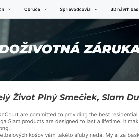
ch
Obruče
Sprievodcovia
3D návrh bas
DOŽIVOTNÁ ZÁRUK
lý Život Plný Smečiek, Slam D
ourt are committed to providing the best residential 
a Slam products are designed to last a lifetime. It mak
long.
ketbalových košov vám takéto sľuby nedá. My si za ba