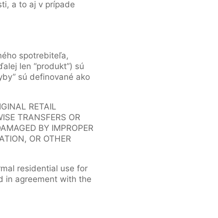
, a to aj v prípade
ho spotrebiteľa,
lej len “produkt”) sú
yby” sú definované ako
GINAL RETAIL
WISE TRANSFERS OR
 DAMAGED BY IMPROPER
ATION, OR OTHER
rmal residential use for
d in agreement with the