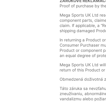
ZÁRUKOVÉ REKLAMÁC
Proof of purchase by the
Mega Sports UK Ltd rese
component parts, claimed
claim. If applicable, a 
shipping damaged Produc
In returning a Product o
Consumer Purchaser must
Product or component par
an equal degree of prote
Mega Sports UK Ltd will
return of this Product o
Obmedzená doživotná zá
Táto záruka sa nevzťahu
zneužívaniu, abnormálne
vandalizmu alebo požiar