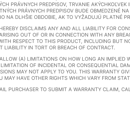
CH PRÁVNYCH PREDPISOV, TRVANIE AKÝCHKOĽVEK 
TNÝCH PRÁVNYCH PREDPISOV BUDE OBMEDZENÉ NA J
 NA DLHŠIE OBDOBIE, AK TO VYŽADUJÚ PLATNÉ PR
HEREBY DISCLAIMS ANY AND ALL LIABILITY FOR CO
ARISING OUT OF OR IN CONNECTION WITH ANY BRE
ITH RESPECT TO THIS PRODUCT, INCLUDING BUT NO
T LIABILITY IN TORT OR BREACH OF CONTRACT.
ALLOW (A) LIMITATIONS ON HOW LONG AN IMPLIED
R LIMITATION OF INCIDENTAL OR CONSEQUENTIAL DA
SIONS MAY NOT APPLY TO YOU. THIS WARRANTY GIV
U MAY HAVE OTHER RIGHTS WHICH VARY FROM STAT
TAIL PURCHASER TO SUBMIT A WARRANTY CLAIM, CA