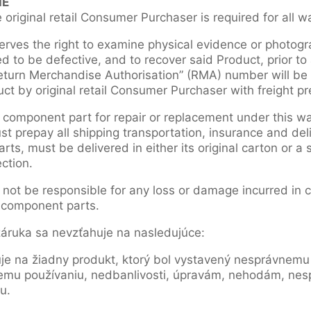
IE
 original retail Consumer Purchaser is required for all w
rves the right to examine physical evidence or photogra
 to be defective, and to recover said Product, prior to
“Return Merchandise Authorisation” (RMA) number will be 
t by original retail Consumer Purchaser with freight pr
r component part for repair or replacement under this war
 prepay all shipping transportation, insurance and deli
ts, must be delivered in either its original carton or a 
ction.
 not be responsible for any loss or damage incurred in 
r component parts.
ruka sa nevzťahuje na nasledujúce:
je na žiadny produkt, ktorý bol vystavený nesprávnemu
mu používaniu, nedbanlivosti, úpravám, nehodám, nespr
u.