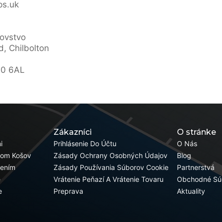
s.uk
ovstvo
d, Chilbolton
20 6AL
Zákazníci
O stránke
i
Prihlásenie Do Účtu
O Nás
pom Košov
Zásady Ochrany Osobných Údajov
Blog
žením
Zásady Používania Súborov Cookie
Partnerstvá
e
Vrátenie Peňazí A Vrátenie Tovaru
Obchodné Sú
e
Preprava
Aktuality