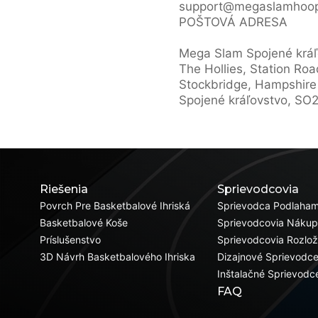
support@megaslamhoop
POŠTOVÁ ADRESA
Mega Slam Spojené kráľ
The Hollies, Station Roa
Stockbridge, Hampshire
Spojené kráľovstvo, SO
Riešenia
Sprievodcovia
Povrch Pre Basketbalové Ihriská
Sprievodca Podlaham
Basketbalové Koše
Sprievodcovia Náku
Príslušenstvo
Sprievodcovia Rozlo
3D Návrh Basketbalového Ihriska
Dizajnové Sprievodc
Inštalačné Sprievodc
FAQ