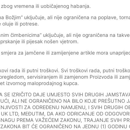
e zbog vremena ili uobičajenog habanja.
a Božjim” uključuje, ali nije ograničena na poplave, torn
 oluje ili potrese.
nim čimbenicima” uključuje, ali nije ograničena na takve 
 prskanje ili pijesak nošen vjetrom.
mjera za jamčene ili zamijenjene artikle mora unaprijed p
vi rada ili putni troškovi. Svi troškovi rada, putni trošk
regledom, servisiranjem ili zamjenom Proizvoda ili za
ret izvornog maloprodajnog kupca.
SE IZRIČITO DAJE UMJESTO SVIH DRUGIH JAMSTAVA, I
UĆI, ALI NE OGRANIČENO NA BILO KOJE PREŠUTNO
JENJIVOSTI ZA ODREĐENU NAMJENU, I SVIH DRUGIH 
UK LTD, MEĐUTIM, DA AKO ODRICANJE OD ODGOVO
SNAGU PREMA VAŽEĆEM ZAKONU, TRAJANJE SVIH P
 ZAKONA BIT ĆE OGRANIČENO NA JEDNU (1) GODINU 