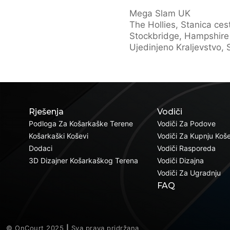
Mega Slam UK
The Hollies, Stanica ces
Stockbridge, Hampshire
Ujedinjeno Kraljevstvo,
Rješenja
Vodiči
Podloga Za Košarkaške Terene
Vodiči Za Podove
Košarkaški Koševi
Vodiči Za Kupnju Koš
Dodaci
Vodiči Rasporeda
3D Dizajner Košarkaškog Terena
Vodiči Dizajna
Vodiči Za Ugradnju
FAQ
© OnCourt 2025
|
Sva prava pridržana