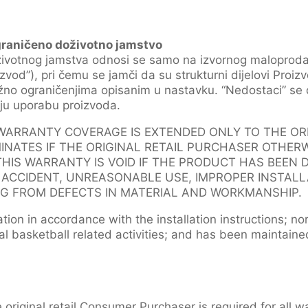
graničeno doživotno jamstvo
ivotnog jamstva odnosi se samo na izvornog maloprodaj
vod”), pri čemu se jamči da su strukturni dijelovi Proi
ložno ograničenjima opisanim u nastavku. “Nedostaci” se 
aju uporabu proizvoda.
 WARRANTY COVERAGE IS EXTENDED ONLY TO THE ORI
NATES IF THE ORIGINAL RETAIL PURCHASER OTHER
THIS WARRANTY IS VOID IF THE PRODUCT HAS BEEN
, ACCIDENT, UNREASONABLE USE, IMPROPER INSTALL
G FROM DEFECTS IN MATERIAL AND WORKMANSHIP.
ation in accordance with the installation instructions; no
l basketball related activities; and has been maintaine
 original retail Consumer Purchaser is required for all w