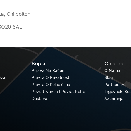
ta, Chilbolton
 SO20 6AL
Kupci
O nama
Prijava Na Račun
O Nama
eva
Pravila O Privatnosti
Blog
Pravila O Kolačićima
Partnerstva
Povrat Novca I Povrat Robe
Trgovački Su
Dostava
Ažuriranja