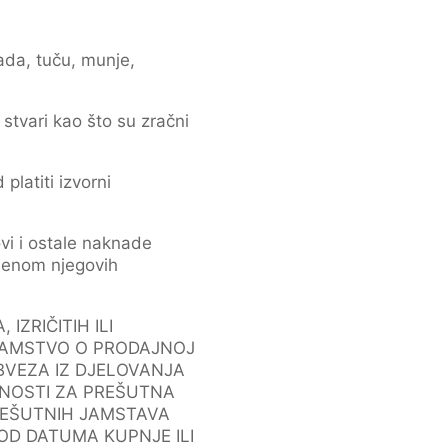
ada, tuču, munje,
stvari kao što su zračni
latiti izvorni
ovi i ostale naknade
mjenom njegovih
ZRIČITIH ILI
 JAMSTVO O PRODAJNOJ
OBVEZA IZ DJELOVANJA
RNOSTI ZA PREŠUTNA
REŠUTNIH JAMSTAVA
OD DATUMA KUPNJE ILI