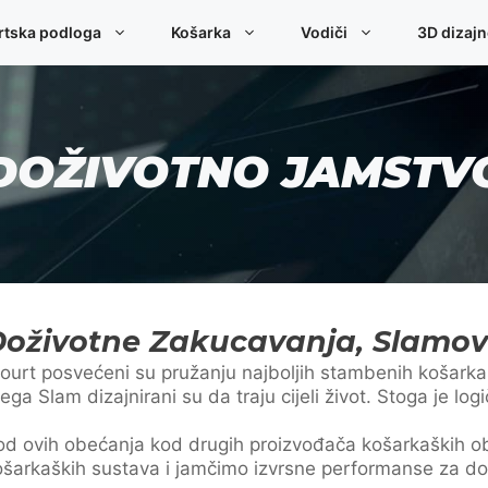
rtska podloga
Košarka
Vodiči
3D dizaj
DOŽIVOTNO JAMSTV
Doživotne Zakucavanja, Slamov
rt posvećeni su pružanju najboljih stambenih košarka
ga Slam dizajnirani su da traju cijeli život. Stoga je log
od ovih obećanja kod drugih proizvođača košarkaških ob
arkaških sustava i jamčimo izvrsne performanse za doži