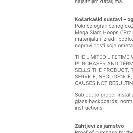
najsitnijim detaljima.
Košarkaški sustavi – o
Pokriće ograničenog dož
Mega Slam Hoops (“Proiz
materijalu i izradi, pod
nepravilnosti koje omet
THE LIMITED LIFETIME
PURCHASER AND TERMI
SELLS THE PRODUCT. 
SERVICE, NEGLIGENCE
CAUSES NOT RESULTIN
Subject to proper install
glass backboards; norma
instructions.
Zahtjevi za jamstvo
Proof of purchase by the