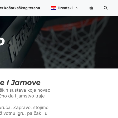
ner košarkaškog terena
Hrvatski
O
e I Jamove
ških sustava koje novac
ično da i jamstvo traje
ruča. Zapravo, stojimo
votnu igru, pa čak i u