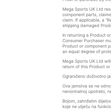
Mega Sports UK Ltd rese
component parts, claimed
claim. If applicable, a 
shipping damaged Produc
In returning a Product o
Consumer Purchaser must
Product or component par
an equal degree of prote
Mega Sports UK Ltd will
return of this Product o
Ograničeno doživotno ja
Ova jamstva se ne odnose
nenormalnoj upotrebi, ne
Bojom, zahrđalim dijelo
koje ne utječu na funkci