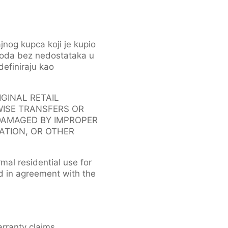
nog kupca koji je kupio
zvoda bez nedostataka u
definiraju kao
GINAL RETAIL
WISE TRANSFERS OR
 DAMAGED BY IMPROPER
ATION, OR OTHER
rmal residential use for
d in agreement with the
arranty claims.