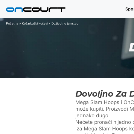
Preskoči
Spo
na
sadržaj
Početna
»
Košarkaški koševi
»
Doživotno jamstvo
Dovoljno Za 
Mega Slam Hoops i OnCou
može kupiti. Proizvodi Me
jednako dugo.
Nećete pronaći nijedno 
iza Mega Slam Hoops koš