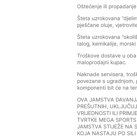
Oštećenje ili propadanj
Šteta uzrokovana “djelim
pješčane oluje, vjetrovite
Šteta uzrokovana “okoliš
talog, kemikalije, morski
Troškove dostave u oba s
maloprodajni kupac.
Naknade servisera, troško
povezane s ugradnjom, p
komponenti bit će na te
OVA JAMSTVA DAVANJA 
PREŠUTNIH, UKLJUČUJ
VRIJEDNOSTI ILI PRIM
TVRTKE MEGA SPORTS 
JAMSTVA STIJEŽE NA 
KOJA NASTAJU PO SILI