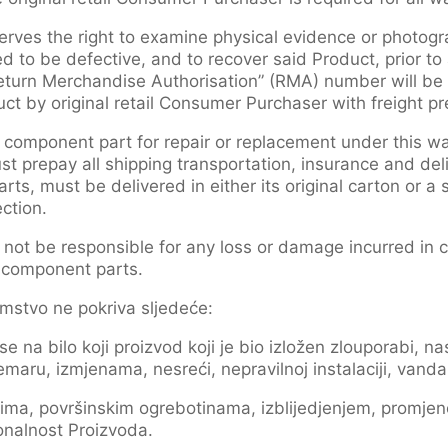
rves the right to examine physical evidence or photogra
 to be defective, and to recover said Product, prior to
“Return Merchandise Authorisation” (RMA) number will be 
t by original retail Consumer Purchaser with freight pr
r component part for repair or replacement under this war
 prepay all shipping transportation, insurance and deli
ts, must be delivered in either its original carton or a 
ction.
 not be responsible for any loss or damage incurred in 
r component parts.
mstvo ne pokriva sljedeće:
 na bilo koji proizvod koji je bio izložen zlouporabi, n
maru, izmjenama, nesreći, nepravilnoj instalaciji, vandal
vima, površinskim ogrebotinama, izblijedjenjem, promjen
onalnost Proizvoda.