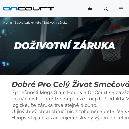
Přeskočit
Na
na
obsah
Home
"
Basketbalové koše
"
Doživotní záruka
DOŽIVOTNÍ ZÁRUKA
Dobré Pro Celý Život Smečov
Společnosti Mega Slam Hoops a OnCourt se zaváza
domácnosti, které lze za peníze koupit. Produkty M
logické, že záruka trvá stejně dlouho.
U jiných výrobců obručí nic z toho nenajdete. Ve
Hoops stojíme a zaručujeme skvělý výkon po celou 