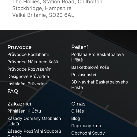
The Hollies, Station Road, Chilbolton
Stockbridge, Hampshire
Velká Británie, SO20 6AL
Průvodce
Řešení
Průvodce Podlahami
Podlaha Pro Basketbalová
Hřiště
Průvodce Nákupem Košů
Basketbalové Koše
Průvodce Rozvržením
Příslušenství
Designové Průvodce
3D Návrhář Basketbalového
Instalační Průvodce
Hřiště
FAQ
Zákazníci
O nás
Přihlášení K Účtu
O Nás
Zásady Ochrany Osobních
Blog
Údajů
Партньорства
Zásady Používání Souborů
Obchodní Soudy
Cookie