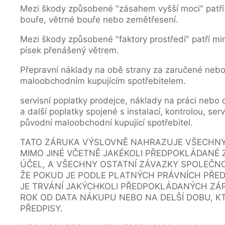
Mezi škody způsobené "zásahem vyšší moci" patří m
bouře, větrné bouře nebo zemětřesení.
Mezi škody způsobené "faktory prostředí" patří mi
písek přenášený větrem.
Přepravní náklady na obě strany za zaručené ne
maloobchodním kupujícím spotřebitelem.
servisní poplatky prodejce, náklady na práci nebo
a další poplatky spojené s instalací, kontrolou,
původní maloobchodní kupující spotřebitel.
TATO ZÁRUKA VÝSLOVNĚ NAHRAZUJE VŠECHNY
MIMO JINÉ VČETNĚ JAKÉKOLI PŘEDPOKLÁDANÉ
ÚČEL, A VŠECHNY OSTATNÍ ZÁVAZKY SPOLEČNO
ŽE POKUD JE PODLE PLATNÝCH PRÁVNÍCH PŘE
JE TRVÁNÍ JAKÝCHKOLI PŘEDPOKLÁDANÝCH ZÁR
ROK OD DATA NÁKUPU NEBO NA DELŠÍ DOBU, 
PŘEDPISY.