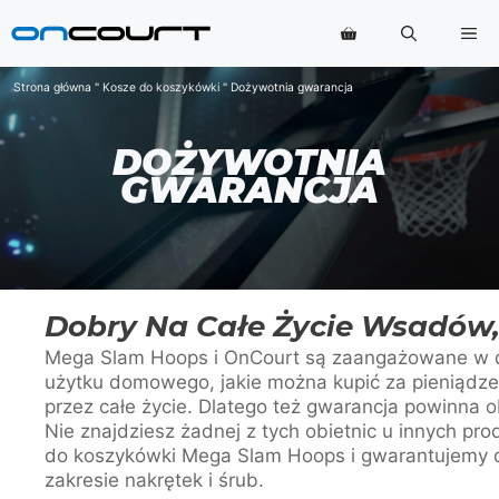
Przejdź
Me
do
treści
Strona główna
"
Kosze do koszykówki
"
Dożywotnia gwarancja
DOŻYWOTNIA
GWARANCJA
Dobry Na Całe Życie Wsadów, 
Mega Slam Hoops i OnCourt są zaangażowane w d
użytku domowego, jakie można kupić za pieniądze
przez całe życie. Dlatego też gwarancja powinna 
Nie znajdziesz żadnej z tych obietnic u innych p
do koszykówki Mega Slam Hoops i gwarantujemy d
zakresie nakrętek i śrub.