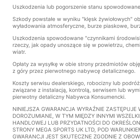
Uszkodzenia lub pogorszenie stanu spowodowane
Szkody powstałe w wyniku "klęsk żywiołowych" ob
wyładowania atmosferyczne, burze piaskowe, burze
Uszkodzenia spowodowane "czynnikami środowiskow
rzeczy, jak opady unoszące się w powietrzu, chem
wiatr.
Opłaty za wysyłkę w obie strony przedmiotów obj
z góry przez pierwotnego nabywcę detalicznego.
Koszty serwisu dealerskiego, robocizny lub podróży
związane z instalacją, kontrolą, serwisem lub wy
pierwotny detaliczny Nabywca Konsumencki.
NINIEJSZA GWARANCJA WYRAŹNIE ZASTĘPUJE 
DOROZUMIANE, W TYM MIĘDZY INNYMI WSZELK
HANDLOWEJ LUB PRZYDATNOŚCI DO OKREŚLONE
STRONY MEGA SPORTS UK LTD, POD WARUNKIEM
GWARANCJI JEST SKUTECZNE ZGODNIE Z OBO