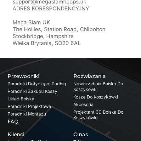
support@megaslamhoops.uk
ADRES KORESPONDENCYJNY
Mega Slam UK
The Hollies, Station Road, Chilbolton
Stockbridge, Hampshire
Wielka Brytania, SO20 6AL
Przewodniki
Rozwiązania
Poradniki Dotyczące Podłóg
Nawierzchnia Boiska Do
Koszykówki
Poradniki Zakupu Koszy
Kosze Do Koszykówki
Układ Boiska
Akcesoria
Poradniki Projektowe
Projektant 3D Boiska Do
Poradniki Montażu
Koszykówki
FAQ
Klienci
O nas